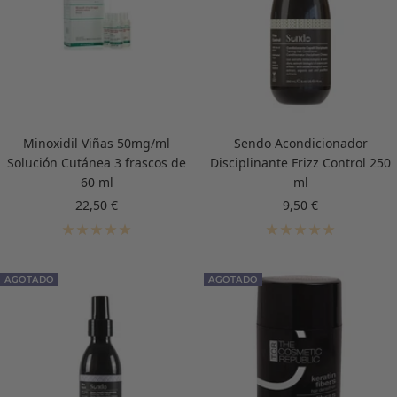
Minoxidil Viñas 50mg/ml
Sendo Acondicionador
Solución Cutánea 3 frascos de
Disciplinante Frizz Control 250
60 ml
ml
Precio
Precio
22,50 €
9,50 €
de
de
venta
venta
AGOTADO
AGOTADO