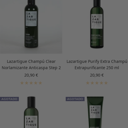
Lazartigue Champú Clear
Lazartigue Purify Extra Champú
Norlamizante Anticaspa Step 2
Extrapurificante 250 ml
Precio
Precio
20,90 €
20,90 €
de
de
venta
venta
AGOTADO
AGOTADO