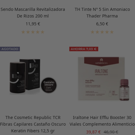
Sendo Mascarilla Revitalizadora
TH Tinte Nº 5 Sin Amoniaco
De Rizos 200 ml
Thader Pharma
Precio
Precio
11,95 €
6,50 €
de
de
venta
venta
AGOTADO
AHORRA 7,03 €
The Cosmetic Republic TCR
Iraltone Hair Efflu Booster 30
Fibras Capilares Castaño Oscuro
Viales Complemento Alimenticio
Keratin Fibers 12,5 gr
Precio
Precio
39,87 €
46,90 €