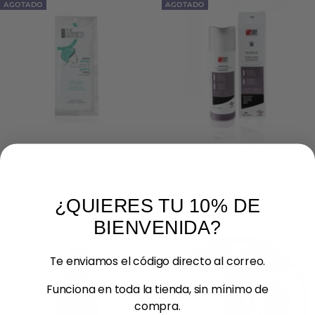
AGOTADO
AGOTADO
TCR Gorro Detox
DS Radia Champú 205 ml
Precio
Precio
6,95 €
20,95 €
de
de
¿QUIERES TU 10% DE
venta
venta
BIENVENIDA?
Te enviamos el código directo al correo.
Funciona en toda la tienda, sin mínimo de
compra.