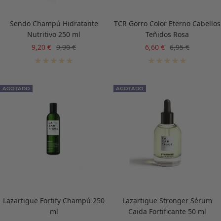
Sendo Champú Hidratante
TCR Gorro Color Eterno Cabellos
Nutritivo 250 ml
Teñidos Rosa
Precio
Precio
Precio
Precio
9,20 €
9,90 €
6,60 €
6,95 €
de
normal
de
normal
venta
venta
AGOTADO
AGOTADO
Lazartigue Fortify Champú 250
Lazartigue Stronger Sérum
ml
Caida Fortificante 50 ml