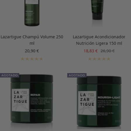
Lazartigue Champú Volume 250
Lazartigue Acondicionador
ml
Nutrición Ligera 150 ml
Precio
Precio
Precio
20,90 €
18,83 €
26,90 €
de
de
normal
venta
venta
AGOTADO
AGOTADO