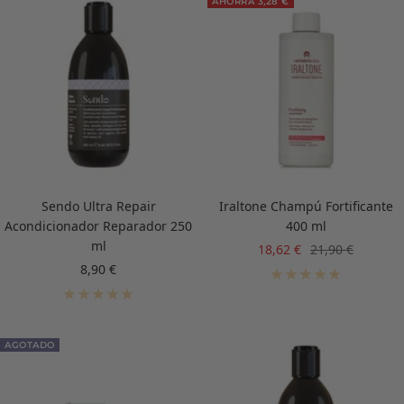
AHORRA 3,28 €
Sendo Ultra Repair
Iraltone Champú Fortificante
Acondicionador Reparador 250
400 ml
ml
Precio
Precio
18,62 €
21,90 €
de
normal
Precio
8,90 €
venta
de
venta
AGOTADO