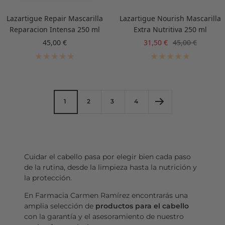
Lazartigue Repair Mascarilla
Lazartigue Nourish Mascarilla
Reparacion Intensa 250 ml
Extra Nutritiva 250 ml
Precio
Precio
Precio
45,00 €
31,50 €
45,00 €
de
de
normal
venta
venta
1
2
3
4
Cuidar el cabello pasa por elegir bien cada paso
de la rutina, desde la limpieza hasta la nutrición y
la protección.
En Farmacia Carmen Ramírez encontrarás una
amplia selección de
productos para el cabello
con la garantía y el asesoramiento de nuestro