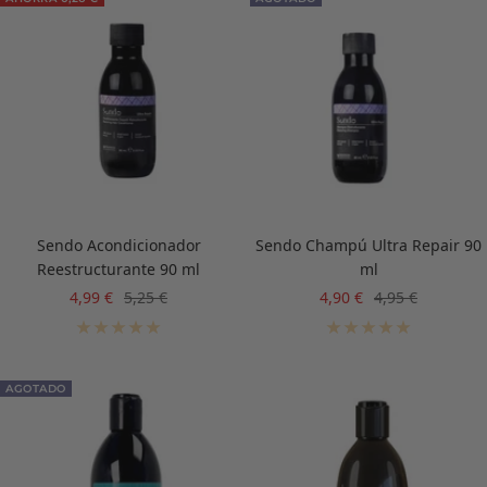
Sendo Acondicionador
Sendo Champú Ultra Repair 90
Reestructurante 90 ml
ml
Precio
Precio
Precio
Precio
4,99 €
5,25 €
4,90 €
4,95 €
de
normal
de
normal
venta
venta
AGOTADO