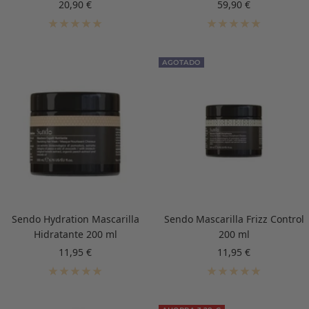
Precio
Precio
20,90 €
59,90 €
de
de
venta
venta
AGOTADO
Sendo Hydration Mascarilla
Sendo Mascarilla Frizz Control
Hidratante 200 ml
200 ml
Precio
Precio
11,95 €
11,95 €
de
de
venta
venta