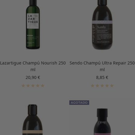
Lazartigue Champú Nourish 250
Sendo Champú Ultra Repair 250
ml
ml
Precio
Precio
20,90 €
8,85 €
de
de
venta
venta
AGOTADO