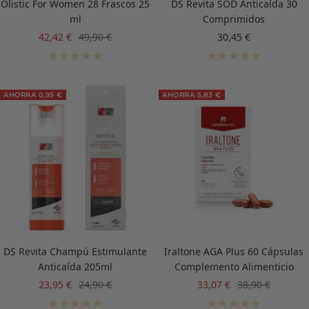
Olistic For Women 28 Frascos 25
DS Revita SOD Anticaída 30
ml
Comprimidos
Precio
Precio
Precio
42,42 €
49,90 €
30,45 €
de
normal
de
venta
venta
AHORRA 0,95 €
AHORRA 5,83 €
DS Revita Champú Estimulante
Iraltone AGA Plus 60 Cápsulas
Anticaída 205ml
Complemento Alimenticio
Precio
Precio
Precio
Precio
23,95 €
24,90 €
33,07 €
38,90 €
de
normal
de
normal