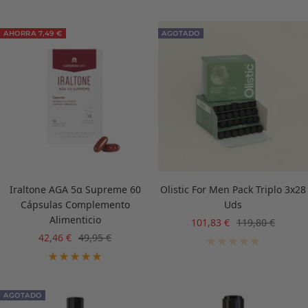
venta
venta
AHORRA 7,49 €
AGOTADO
Iraltone AGA 5α Supreme 60
Olistic For Men Pack Triplo 3x28
Cápsulas Complemento
Uds
Alimenticio
Precio
Precio
101,83 €
119,80 €
de
normal
Precio
Precio
42,46 €
49,95 €
venta
de
normal
venta
AGOTADO