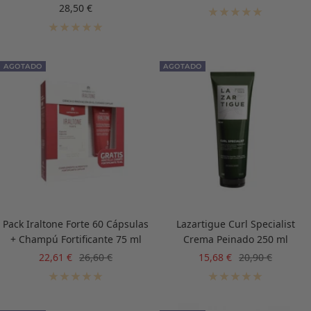
de
normal
Precio
28,50 €
venta
de
venta
AGOTADO
AGOTADO
Pack Iraltone Forte 60 Cápsulas
Lazartigue Curl Specialist
+ Champú Fortificante 75 ml
Crema Peinado 250 ml
Precio
Precio
Precio
Precio
22,61 €
26,60 €
15,68 €
20,90 €
de
normal
de
normal
venta
venta