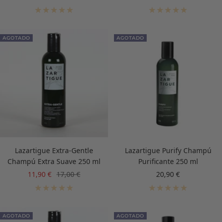
de
de
venta
venta
AGOTADO
AGOTADO
Lazartigue Extra-Gentle
Lazartigue Purify Champú
Champú Extra Suave 250 ml
Purificante 250 ml
Precio
Precio
Precio
11,90 €
17,00 €
20,90 €
de
normal
de
venta
venta
AGOTADO
AGOTADO