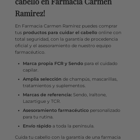
cabello en Farmacia Carmen
Ramirez!
En Farmacia Carmen Ramírez puedes comprar
tus
productos para cuidar el cabello
online con
total seguridad, con la garantía de procedencia
oficial y el asesoramiento de nuestro equipo
farmacéutico.
Marca propia FCR y Sendo
para el cuidado
capilar.
Carmen Ramírez
Amplia selección
de champús, mascarillas,
C
Farmacéutica Virtual - En línea
tratamientos y suplementos.
Marcas de referencia:
Sendo, Iraltone,
Lazartigue y TCR.
C
¡Hola! Soy Carmen 😊, tu farmacéutica virtual.
¿Cómo estás hoy y en qué puedo ayudarte?
Asesoramiento farmacéutico
personalizado
para tu rutina.
Envío rápido
a toda la península.
Cuida tu cabello con la garantía de una farmacia