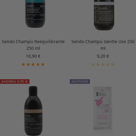
Sendo Champú Reequilibrante
Sendo Champú Gentle Use 250
250 ml
ml
Precio
Precio
10,90 €
9,20 €
de
de
venta
venta
AHORRA 0,70 €
AGOTADO