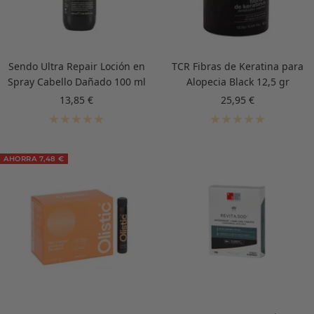
Sendo Ultra Repair Loción en
TCR Fibras de Keratina para
Spray Cabello Dañado 100 ml
Alopecia Black 12,5 gr
Precio
Precio
13,85 €
25,95 €
de
de
venta
venta
AHORRA 7,48 €