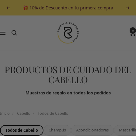
Saltar
🎁 10% de Descuento en tu primera compra
Anterior
Sigu
al
contenido
Farmacia
Carmen
0
Navegación
Ramirez
PRODUCTOS DE CUIDADO DEL
CABELLO
Muestras de regalo en todos los pedidos
Inicio
/
Cabello
/
Todos de Cabello
Champús
Acondicionadores
Mascarill
Todos de Cabello