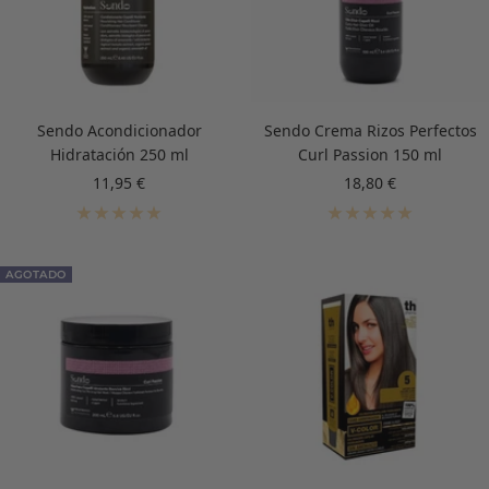
Sendo Acondicionador
Sendo Crema Rizos Perfectos
Hidratación 250 ml
Curl Passion 150 ml
Precio
Precio
11,95 €
18,80 €
de
de
venta
venta
AGOTADO