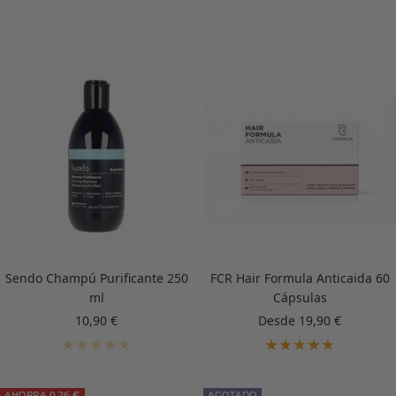
Sendo Champú Purificante 250
FCR Hair Formula Anticaida 60
ml
Cápsulas
Precio
Precio
10,90 €
Desde 19,90 €
de
de
venta
venta
AHORRA 0,26 €
AGOTADO