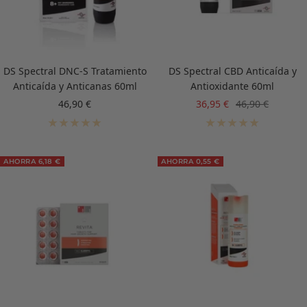
DS Spectral DNC-S Tratamiento
DS Spectral CBD Anticaída y
Anticaída y Anticanas 60ml
Antioxidante 60ml
Precio
Precio
Precio
46,90 €
36,95 €
46,90 €
de
de
normal
venta
venta
AHORRA 6,18 €
AHORRA 0,55 €