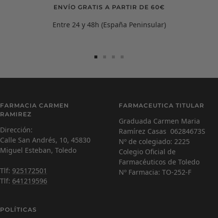
ENVÍO GRATIS A PARTIR DE 60€
Entre 24 y 48h (España Peninsular)
Ir
Ir
Ir
Ir
a
a
a
a
la
la
la
la
diapositiva
diapositiva
diapositiva
diapositiva
Carmen Ramírez
C
1
2
3
4
FARMACIA CARMEN
FARMACEUTICA TITULAR
Farmacéutica Virtual - En línea
RAMIREZ
Graduada Carmen Maria
Dirección:
Ramírez Casas 06284673S
C
¡Hola! Soy Carmen 😊, tu farmacéutica virtual.
Calle San Andrés, 10, 45830
Nº de colegiado: 2225
¿Cómo estás hoy y en qué puedo ayudarte?
Miguel Esteban, Toledo
Colegio Oficial de
Farmacéuticos de Toledo
Tlf:
925172501
Nº Farmacia: TO-252-F
Tlf:
641219596
POLÍTICAS