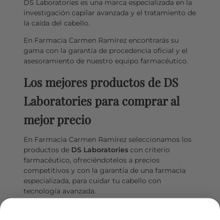
DS Laboratories es una marca especializada en la
investigación capilar avanzada y el tratamiento de
la caída del cabello.
En Farmacia Carmen Ramírez encontrarás su
gama con la garantía de procedencia oficial y el
asesoramiento de nuestro equipo farmacéutico.
Los mejores productos de DS
Laboratories para comprar al
mejor precio
En Farmacia Carmen Ramírez seleccionamos los
productos de
DS Laboratories
con criterio
farmacéutico, ofreciéndotelos a precios
competitivos y con la garantía de una farmacia
especializada, para cuidar tu cabello con
tecnología avanzada.
Tipos de productos de DS