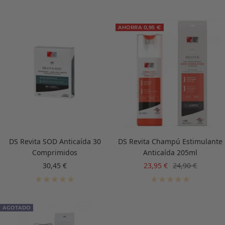
AHORRA 0,95 €
DS Revita SOD Anticaída 30
DS Revita Champú Estimulante
Comprimidos
Anticaída 205ml
Precio
Precio
Precio
30,45 €
23,95 €
24,90 €
de
de
normal
venta
venta
AGOTADO