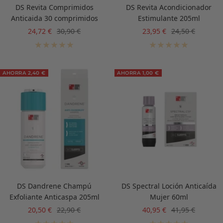
DS Revita Comprimidos
DS Revita Acondicionador
Anticaida 30 comprimidos
Estimulante 205ml
Precio
Precio
Precio
Precio
24,72 €
30,90 €
23,95 €
24,50 €
de
normal
de
normal
venta
venta
AHORRA 2,40 €
AHORRA 1,00 €
DS Dandrene Champú
DS Spectral Loción Anticaída
Exfoliante Anticaspa 205ml
Mujer 60ml
Precio
Precio
Precio
Precio
20,50 €
22,90 €
40,95 €
41,95 €
de
normal
de
normal