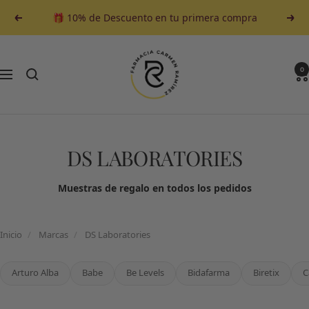
Saltar
🎁 10% de Descuento en tu primera compra
Anterior
Sigu
al
contenido
Farmacia
Carmen
0
Navegación
Ramirez
DS LABORATORIES
Muestras de regalo en todos los pedidos
Inicio
/
Marcas
/
DS Laboratories
Arturo Alba
Babe
Be Levels
Bidafarma
Biretix
C