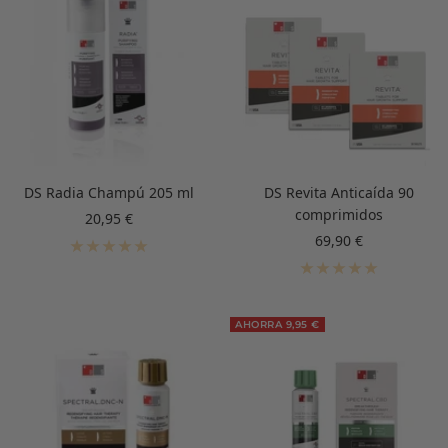
DS Radia Champú 205 ml
DS Revita Anticaída 90
comprimidos
Precio
20,95 €
de
Precio
69,90 €
venta
de
venta
AHORRA 9,95 €