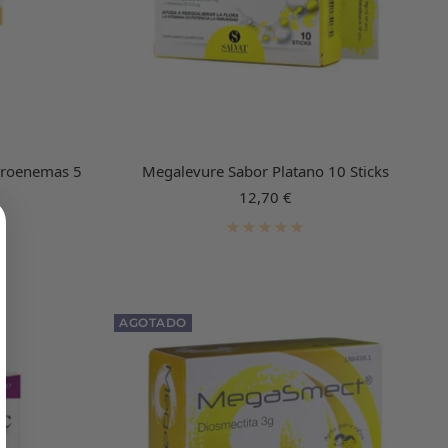
icroenemas 5
Megalevure Sabor Platano 10 Sticks
Precio
12,70 €
de
venta
AGOTADO