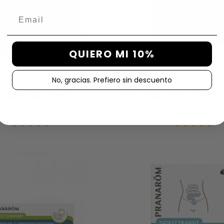
Email
QUIERO MI 10%
No, gracias. Prefiero sin descuento
euteri Gotas 10 ml
Casenbiotic 5 Sobres 1,9g S
Precio
Precio
22,90 €
9,30 €
de
de
venta
venta