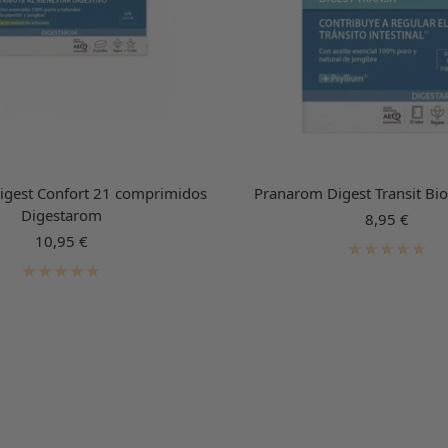
gest Confort 21 comprimidos
Pranarom Digest Transit Bi
Digestarom
Precio
8,95 €
Precio
de
10,95 €
de
venta
venta