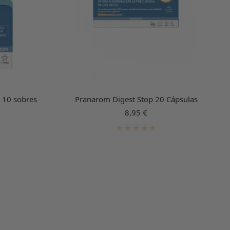
o 10 sobres
Pranarom Digest Stop 20 Cápsulas
Precio
8,95 €
de
venta