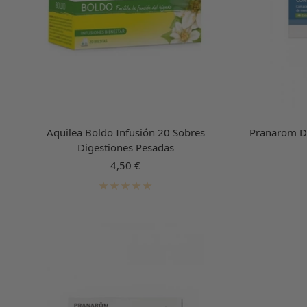
Aquilea Boldo Infusión 20 Sobres
Pranarom Di
Digestiones Pesadas
Precio
4,50 €
de
venta