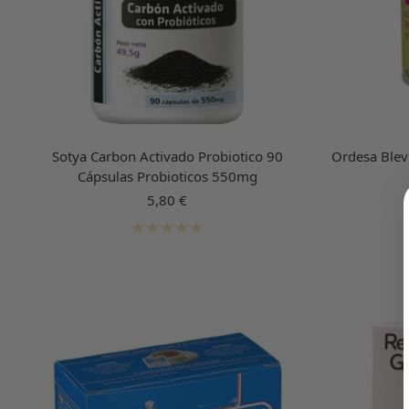
Sotya Carbon Activado Probiotico 90
Ordesa Blevi
Cápsulas Probioticos 550mg
Precio
5,80 €
de
venta