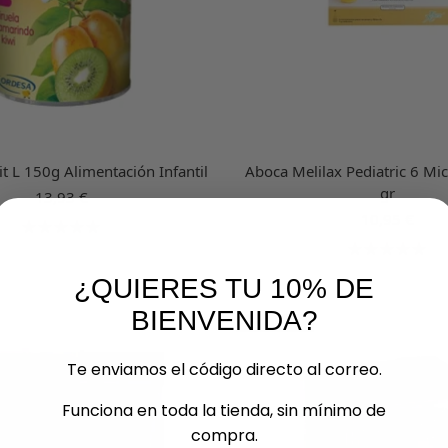
t L 150g Alimentación Infantil
Aboca Melilax Pediatric 6 M
gr
Precio
13,93 €
de
Precio
10,95 €
venta
de
venta
¿QUIERES TU 10% DE
BIENVENIDA?
AGOTADO
Te enviamos el código directo al correo.
Funciona en toda la tienda, sin mínimo de
compra.