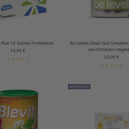
 Plus 10 Sobres Probioticos
Be Levels Clean Gut Complem
con Extractos Vegeta
Precio
15,95 €
de
Precio
32,00 €
venta
de
venta
AGOTADO