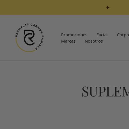
Saltar
Anterior
al
contenido
Farmacia
Carmen
Promociones
Facial
Corpo
Ramirez
Marcas
Nosotros
SUPLEM