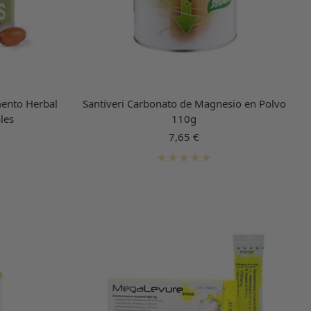
ento Herbal
Santiveri Carbonato de Magnesio en Polvo
les
110g
Precio
7,65 €
de
venta