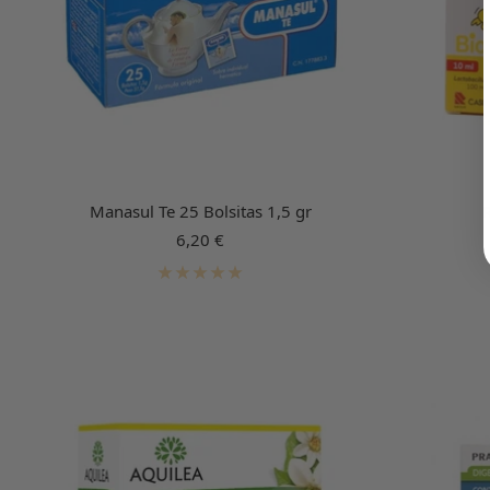
Manasul Te 25 Bolsitas 1,5 gr
R
Precio
6,20 €
de
venta