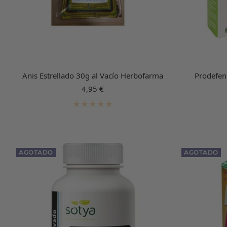
Anis Estrellado 30g al Vacío Herbofarma
Prodefen
Precio
4,95 €
de
venta
AGOTADO
AGOTADO