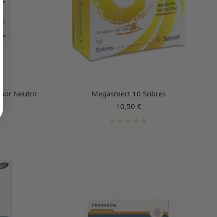
abor Neutro
Megasmect 10 Sobres
Precio
10,50 €
de
venta