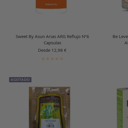
Sweet By Asun Arias ARG Reflujo Nº6
Be Leve
Capsulas
A
Precio
Desde 12,98 €
de
venta
AGOTADO