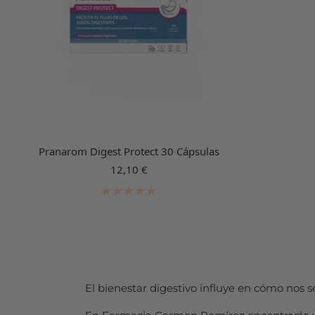
Pranarom Digest Protect 30 Cápsulas
Precio
12,10 €
de
venta
El bienestar digestivo influye en cómo nos 