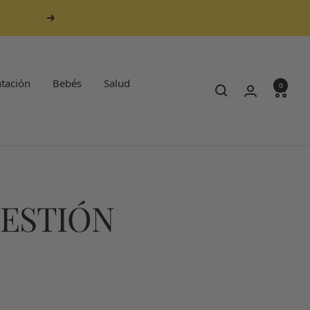
Siguiente
tación
Bebés
Salud
0
GESTIÓN