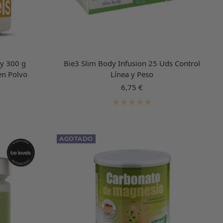
 y 300 g
Bie3 Slim Body Infusion 25 Uds Control
en Polvo
Línea y Peso
Precio
6,75 €
de
venta
AGOTADO