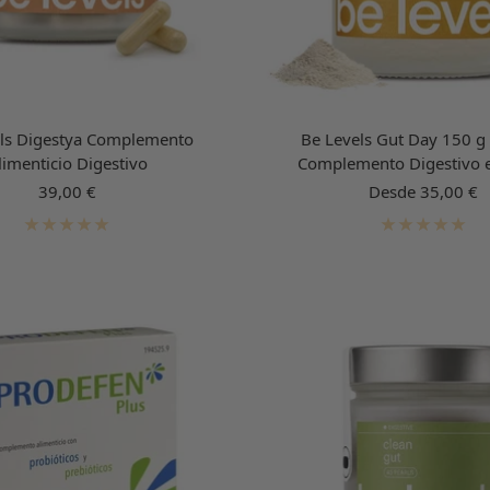
ls Digestya Complemento
Be Levels Gut Day 150 g
limenticio Digestivo
Complemento Digestivo 
Precio
Precio
39,00 €
Desde 35,00 €
de
de
venta
venta