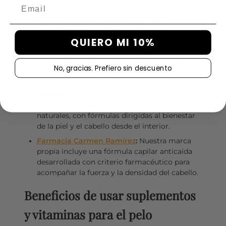
con una amplia gama de fórmulas anticaída y
Email
de refuerzo del cabello desarrolladas con un
fuerte respaldo dermatológico. Es la
referencia más completa de esta categoría.
QUIERO MI 10%
DS Labs
(DS Revita):
Marca centrada en la
investigación capilar avanzada, conocida por
No, gracias. Prefiero sin descuento
sus fórmulas orientadas a fortalecer el cabello
y apoyar el cuero cabelludo.
OlioVita:
Marca especializada en
nutricosmética a base de aceites y activos
naturales, con fórmulas dirigidas al bienestar
de la piel y el cabello desde el interior.
Farmacia Carmen Ramírez
:
Nuestra marca
propia incluye una fórmula capilar anticaída
desarrollada con criterio farmacéutico para
acompañar la fuerza y la densidad del cabello.
Beneficios de usar suplementos
y vitaminas para el pelo