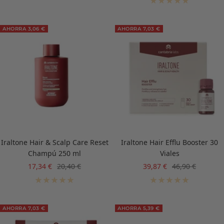
venta
AHORRA 3,06 €
AHORRA 7,03 €
Iraltone Hair & Scalp Care Reset
Iraltone Hair Efflu Booster 30
Champú 250 ml
Viales
Precio
Precio
Precio
Precio
17,34 €
20,40 €
39,87 €
46,90 €
de
normal
de
normal
venta
venta
AHORRA 7,03 €
AHORRA 5,39 €