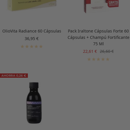
OlioVita Radiance 60 Cápsulas
Pack Iraltone Cápsulas Forte 60
Cápsulas + Champú Fortificante
Precio
36,95 €
75 Ml
de
venta
Precio
Precio
22,61 €
26,60 €
de
normal
venta
AHORRA 0,26 €