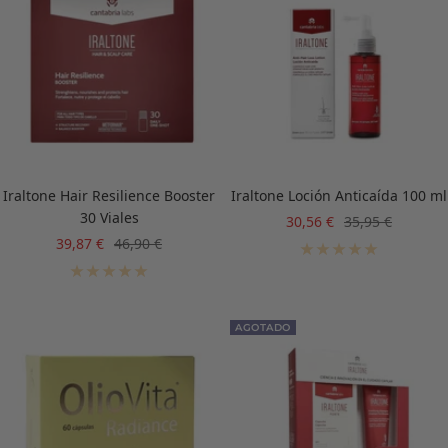
Iraltone Hair Resilience Booster
Iraltone Loción Anticaída 100 ml
30 Viales
Precio
Precio
30,56 €
35,95 €
de
normal
Precio
Precio
39,87 €
46,90 €
venta
de
normal
venta
AGOTADO