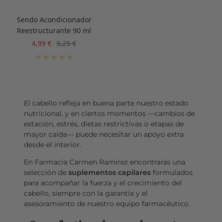
Sendo Acondicionador
Reestructurante 90 ml
Precio
Precio
4,99 €
5,25 €
de
normal
venta
El cabello refleja en buena parte nuestro estado
nutricional, y en ciertos momentos —cambios de
estación, estrés, dietas restrictivas o etapas de
mayor caída— puede necesitar un apoyo extra
desde el interior.
En Farmacia Carmen Ramírez encontrarás una
selección de
suplementos capilares
formulados
para acompañar la fuerza y el crecimiento del
cabello, siempre con la garantía y el
asesoramiento de nuestro equipo farmacéutico.