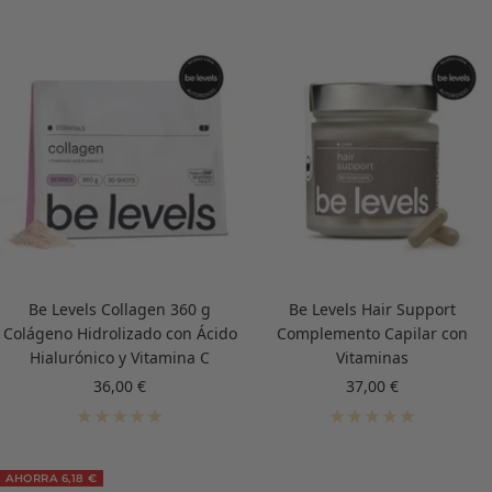
Be Levels Collagen 360 g
Be Levels Hair Support
Colágeno Hidrolizado con Ácido
Complemento Capilar con
Hialurónico y Vitamina C
Vitaminas
Precio
Precio
36,00 €
37,00 €
de
de
venta
venta
AHORRA 6,18 €