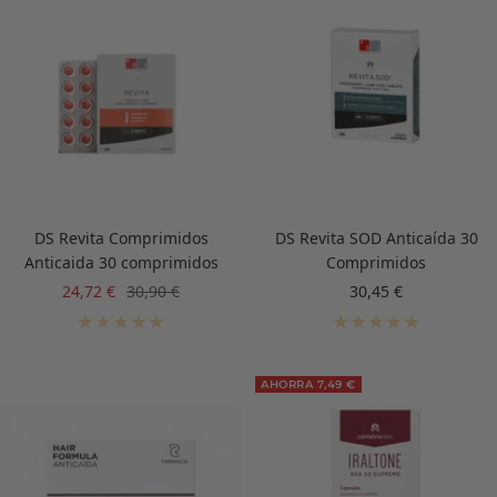
DS Revita Comprimidos
DS Revita SOD Anticaída 30
Anticaida 30 comprimidos
Comprimidos
Precio
Precio
Precio
24,72 €
30,90 €
30,45 €
de
normal
de
venta
venta
AHORRA 7,49 €