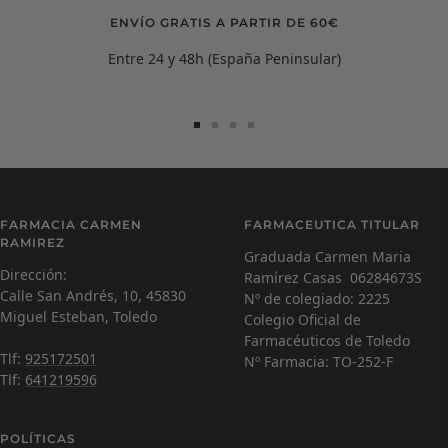
ENVÍO GRATIS A PARTIR DE 60€
Entre 24 y 48h (España Peninsular)
Ir
Ir
Ir
Ir
a
a
a
a
la
la
la
la
diapositiva
diapositiva
diapositiva
diapositiva
Carmen Ramírez
C
1
2
3
4
FARMACIA CARMEN
FARMACEUTICA TITULAR
Farmacéutica Virtual - En línea
RAMIREZ
Graduada Carmen Maria
Dirección:
Ramírez Casas 06284673S
C
¡Hola! Soy Carmen 😊, tu farmacéutica virtual.
Calle San Andrés, 10, 45830
Nº de colegiado: 2225
¿Cómo estás hoy y en qué puedo ayudarte?
Miguel Esteban, Toledo
Colegio Oficial de
Farmacéuticos de Toledo
Tlf:
925172501
Nº Farmacia: TO-252-F
Tlf:
641219596
POLÍTICAS