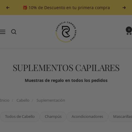
Saltar
🎁 10% de Descuento en tu primera compra
Anterior
Sigu
al
contenido
Farmacia
Carmen
0
Navegación
Ramirez
SUPLEMENTOS CAPILARES
Muestras de regalo en todos los pedidos
Inicio
/
Cabello
/
Suplementación
Todos de Cabello
Champús
Acondicionadores
Mascarilla