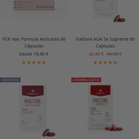
FCR Hair Formula Anticaida 60
Iraltone AGA 5a Supreme 60
Cápsulas
Capsulas
Precio
Precio
Precio
Desde 19,90 €
42,46 €
49,95 €
de
de
normal
venta
venta
AGOTADO
AHORRA 5,83 €