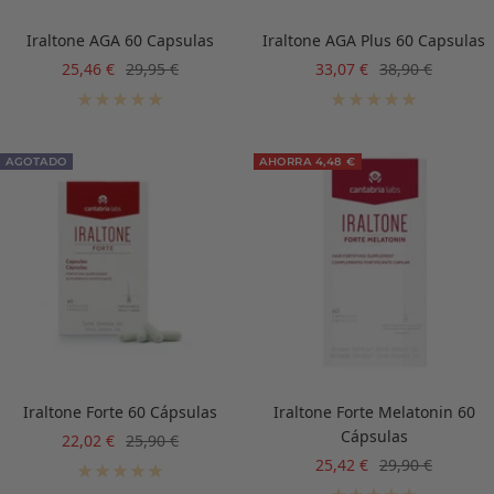
Iraltone AGA 60 Capsulas
Iraltone AGA Plus 60 Capsulas
Precio
Precio
Precio
Precio
25,46 €
29,95 €
33,07 €
38,90 €
de
normal
de
normal
venta
venta
AGOTADO
AHORRA 4,48 €
Iraltone Forte 60 Cápsulas
Iraltone Forte Melatonin 60
Cápsulas
Precio
Precio
22,02 €
25,90 €
de
normal
Precio
Precio
25,42 €
29,90 €
venta
de
normal