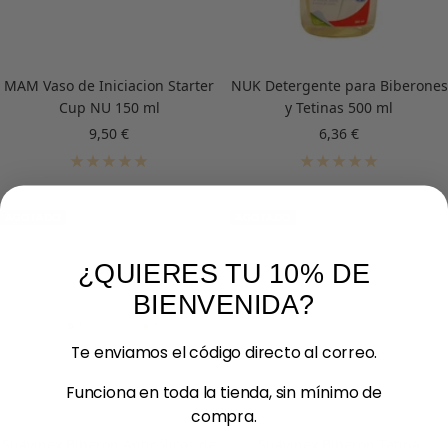
MAM Vaso de Iniciacion Starter
NUK Detergente para Biberones
Cup NU 150 ml
y Tetinas 500 ml
Precio
Precio
9,50 €
6,36 €
de
de
venta
venta
AGOTADO
AGOTADO
¿QUIERES TU 10% DE
BIENVENIDA?
Te enviamos el código directo al correo.
Funciona en toda la tienda, sin mínimo de
compra.
Suavinex Biberón Anticólicos de
Suavinex Biberón Tetina