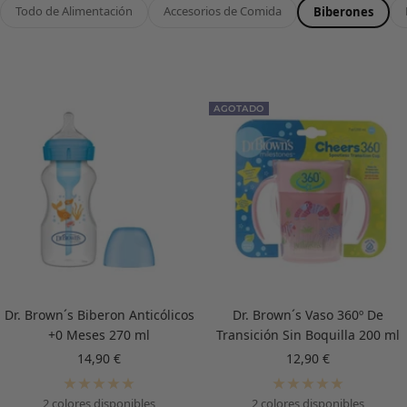
Todo de Alimentación
Accesorios de Comida
Biberones
AGOTADO
Dr. Brown´s Biberon Anticólicos
Dr. Brown´s Vaso 360º De
+0 Meses 270 ml
Transición Sin Boquilla 200 ml
Precio
Precio
14,90 €
12,90 €
de
de
venta
venta
2 colores disponibles
2 colores disponibles