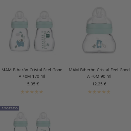
MAM Biberón Cristal Feel Good
MAM Biberón Cristal Feel Good
A +0M 170 ml
A +0M 90 ml
Precio
Precio
15,95 €
12,25 €
de
de
venta
venta
AGOTADO