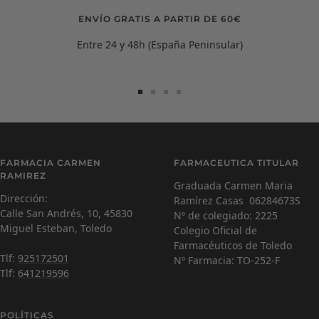
ENVÍO GRATIS A PARTIR DE 60€
Entre 24 y 48h (España Peninsular)
Ir
Ir
Ir
Ir
a
a
a
a
la
la
la
la
diapositiva
diapositiva
diapositiva
diapositiva
Carmen Ramírez
C
1
2
3
4
FARMACIA CARMEN
FARMACEUTICA TITULAR
Farmacéutica Virtual - En línea
RAMIREZ
Graduada Carmen Maria
Dirección:
Ramírez Casas 06284673S
C
¡Hola! Soy Carmen 😊, tu farmacéutica virtual.
Calle San Andrés, 10, 45830
Nº de colegiado: 2225
¿Cómo estás hoy y en qué puedo ayudarte?
Miguel Esteban, Toledo
Colegio Oficial de
Farmacéuticos de Toledo
Tlf:
925172501
Nº Farmacia: TO-252-F
Tlf:
641219596
POLÍTICAS