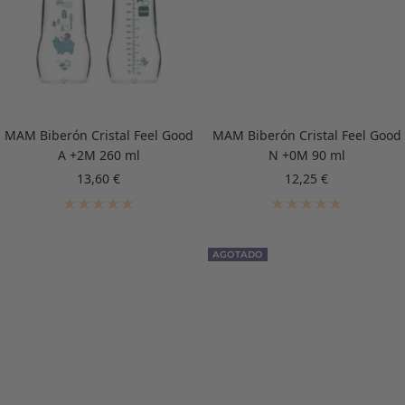
MAM Biberón Cristal Feel Good
MAM Biberón Cristal Feel Good
A +2M 260 ml
N +0M 90 ml
Precio
Precio
13,60 €
12,25 €
de
de
venta
venta
AGOTADO