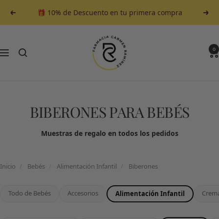
Saltar
🎁 10% de Descuento en tu primera compra
Anterior
Sigu
al
contenido
Farmacia
Carmen
0
Navegación
Ramirez
BIBERONES PARA BEBÉS
Muestras de regalo en todos los pedidos
Inicio
/
Bebés
/
Alimentación Infantil
/
Biberones
Todo de Bebés
Accesorios
Crem
Alimentación Infantil