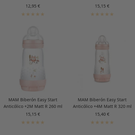
Precio
Precio
12,95 €
15,15 €
de
de
venta
venta
MAM Biberón Easy Start
MAM Biberón Easy Start
Anticólico +2M Matt R 260 ml
Anticólico +4M Matt R 320 ml
Precio
Precio
15,15 €
15,40 €
de
de
venta
venta