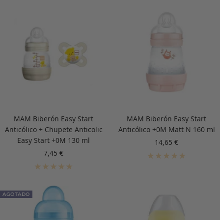
MAM Biberón Easy Start
MAM Biberón Easy Start
Anticólico + Chupete Anticolic
Anticólico +0M Matt N 160 ml
Easy Start +0M 130 ml
Precio
14,65 €
de
Precio
7,45 €
venta
de
venta
AGOTADO