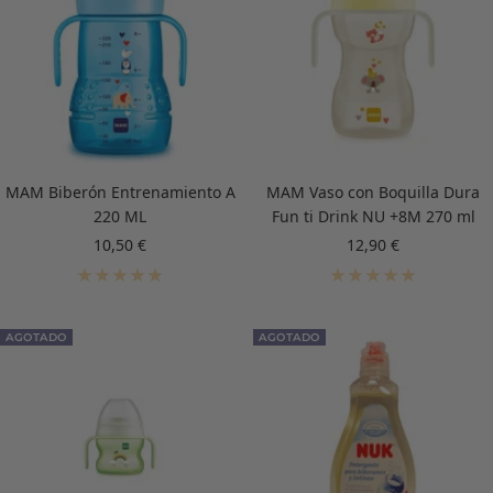
MAM Biberón Entrenamiento A
MAM Vaso con Boquilla Dura
220 ML
Fun ti Drink NU +8M 270 ml
Precio
Precio
10,50 €
12,90 €
de
de
venta
venta
AGOTADO
AGOTADO