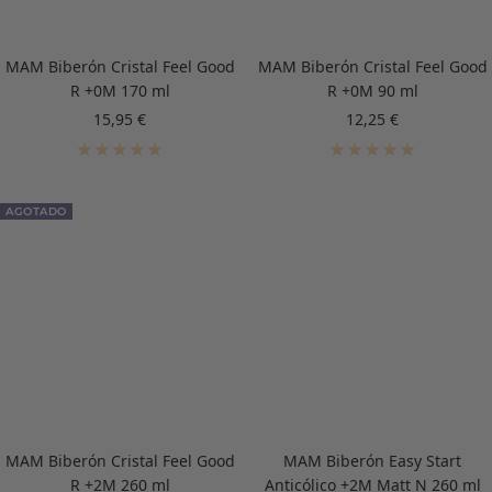
MAM Biberón Cristal Feel Good
MAM Biberón Cristal Feel Good
R +0M 170 ml
R +0M 90 ml
Precio
Precio
15,95 €
12,25 €
de
de
venta
venta
AGOTADO
MAM Biberón Cristal Feel Good
MAM Biberón Easy Start
R +2M 260 ml
Anticólico +2M Matt N 260 ml