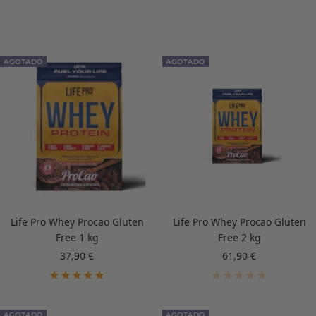
AGOTADO
AGOTADO
Life Pro Whey Procao Gluten
Life Pro Whey Procao Gluten
Free 1 kg
Free 2 kg
Precio
Precio
37,90 €
61,90 €
de
de
venta
venta
AGOTADO
AGOTADO