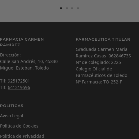
Ir
Ir
Ir
Ir
a
a
a
a
la
la
la
la
diapositiva
diapositiva
diapositiva
diapositiva
Carmen Ramírez
C
1
2
3
4
FARMACIA CARMEN
FARMACEUTICA TITULAR
Farmacéutica Virtual - En línea
RAMIREZ
Graduada Carmen Maria
Dirección:
Ramírez Casas 06284673S
C
¡Hola! Soy Carmen 😊, tu farmacéutica virtual.
Calle San Andrés, 10, 45830
Nº de colegiado: 2225
¿Cómo estás hoy y en qué puedo ayudarte?
Miguel Esteban, Toledo
Colegio Oficial de
Farmacéuticos de Toledo
Tlf:
925172501
Nº Farmacia: TO-252-F
Tlf:
641219596
POLÍTICAS
Aviso Legal
Política de Cookies
Política de Privacidad