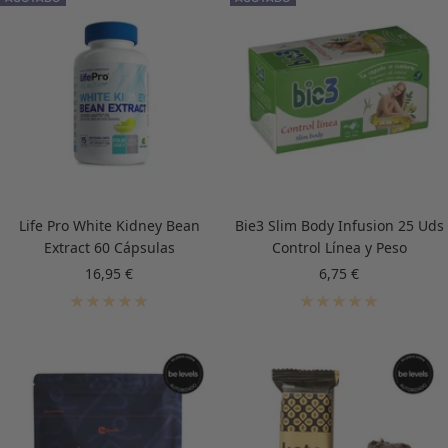
Life Pro White Kidney Bean
Bie3 Slim Body Infusion 25 Uds
Extract 60 Cápsulas
Control Línea y Peso
Precio
Precio
16,95 €
6,75 €
de
de
venta
venta