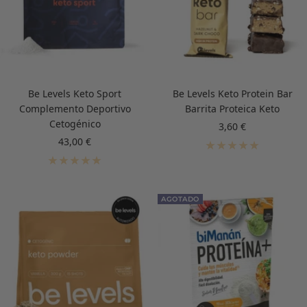
Be Levels Keto Sport
Be Levels Keto Protein Bar
Complemento Deportivo
Barrita Proteica Keto
Cetogénico
Precio
3,60 €
de
Precio
43,00 €
venta
de
venta
AGOTADO