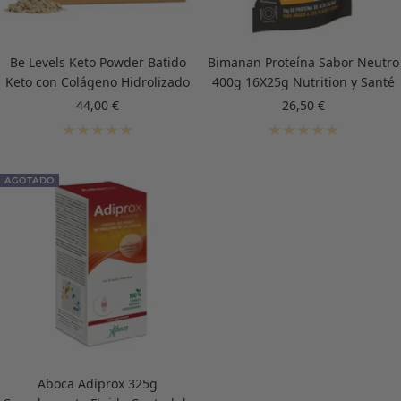
Be Levels Keto Powder Batido
Bimanan Proteína Sabor Neutro
Keto con Colágeno Hidrolizado
400g 16X25g Nutrition y Santé
Precio
Precio
44,00 €
26,50 €
de
de
venta
venta
AGOTADO
Aboca Adiprox 325g