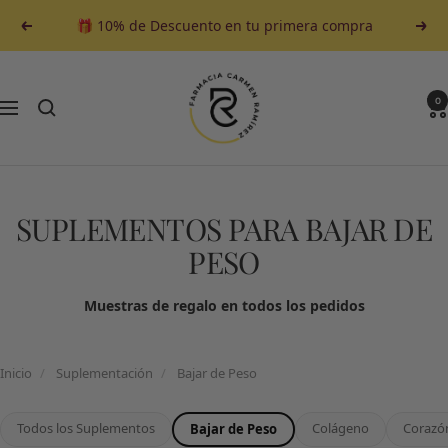
Saltar
🎁 10% de Descuento en tu primera compra
Anterior
Sigu
al
contenido
Farmacia
Carmen
0
Navegación
Ramirez
SUPLEMENTOS PARA BAJAR DE
PESO
Muestras de regalo en todos los pedidos
Inicio
/
Suplementación
/
Bajar de Peso
Todos los Suplementos
Colágeno
Corazó
Bajar de Peso