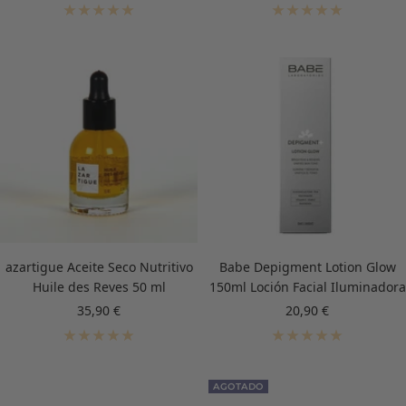
de
de
venta
venta
azartigue Aceite Seco Nutritivo
Babe Depigment Lotion Glow
Huile des Reves 50 ml
150ml Loción Facial Iluminadora
Precio
Precio
35,90 €
20,90 €
de
de
venta
venta
AGOTADO