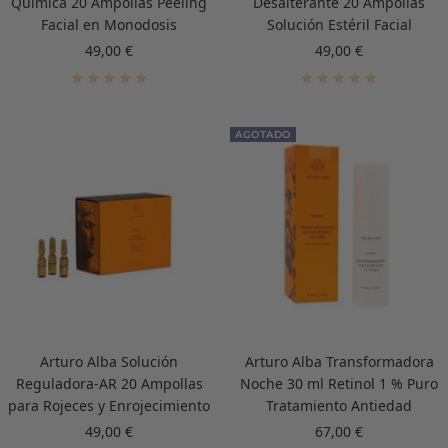
Química 20 Ampollas Peeling
Desalterante 20 Ampollas
Facial en Monodosis
Solución Estéril Facial
Precio
Precio
49,00 €
49,00 €
de
de
venta
venta
AGOTADO
Arturo Alba Solución
Arturo Alba Transformadora
Reguladora-AR 20 Ampollas
Noche 30 ml Retinol 1 % Puro
para Rojeces y Enrojecimiento
Tratamiento Antiedad
Precio
Precio
49,00 €
67,00 €