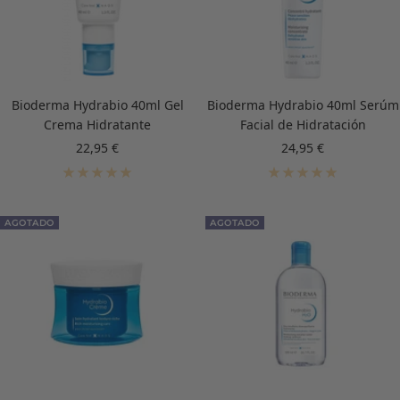
Bioderma Hydrabio 40ml Gel
Bioderma Hydrabio 40ml Serúm
Crema Hidratante
Facial de Hidratación
Precio
Precio
22,95 €
24,95 €
de
de
venta
venta
AGOTADO
AGOTADO