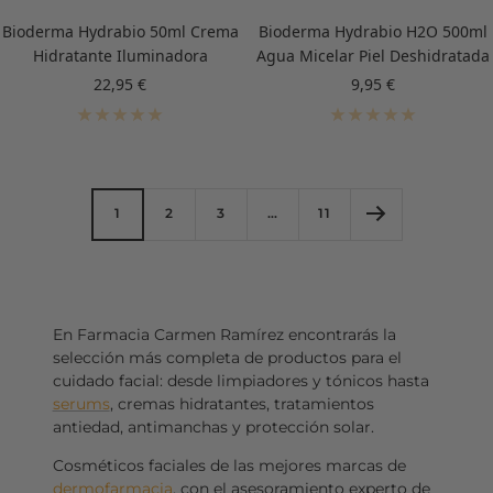
Bioderma Hydrabio 50ml Crema
Bioderma Hydrabio H2O 500ml
Hidratante Iluminadora
Agua Micelar Piel Deshidratada
Precio
Precio
22,95 €
9,95 €
de
de
venta
venta
1
2
3
…
11
En Farmacia Carmen Ramírez encontrarás la
selección más completa de productos para el
cuidado facial: desde limpiadores y tónicos hasta
serums
, cremas hidratantes, tratamientos
antiedad, antimanchas y protección solar.
Cosméticos faciales de las mejores marcas de
dermofarmacia
, con el asesoramiento experto de