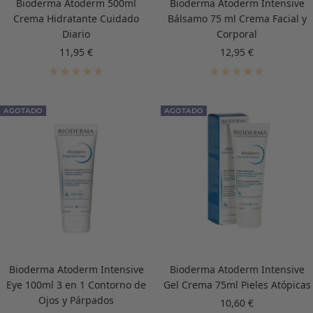
Bioderma Atoderm 500ml
Bioderma Atoderm Intensive
Crema Hidratante Cuidado
Bálsamo 75 ml Crema Facial y
Diario
Corporal
Precio
Precio
11,95 €
12,95 €
de
de
venta
venta
AGOTADO
AGOTADO
Bioderma Atoderm Intensive
Bioderma Atoderm Intensive
Eye 100ml 3 en 1 Contorno de
Gel Crema 75ml Pieles Atópicas
Ojos y Párpados
Precio
10,60 €