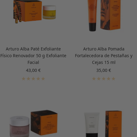
Arturo Alba Paté Exfoliante
Arturo Alba Pomada
Físico Renovador 50 g Exfoliante
Fortalecedora de Pestañas y
Facial
Cejas 15 ml
Precio
Precio
43,00 €
35,00 €
de
de
venta
venta