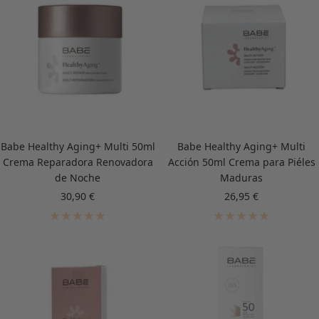
Babe Healthy Aging+ Multi 50ml
Babe Healthy Aging+ Multi
Crema Reparadora Renovadora
Acción 50ml Crema para Piéles
de Noche
Maduras
Precio
Precio
30,90 €
26,95 €
de
de
venta
venta