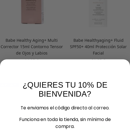
Babe Healthy Aging+ Multi
Babe Healthyaging+ Fluid
Corrector 15ml Contorno Tensor
SPF50+ 40ml Protección Solar
de Ojos y Labios
Facial
Precio
Precio
14,95 €
21,95 €
de
de
venta
venta
¿QUIERES TU 10% DE
AGOTADO
BIENVENIDA?
Te enviamos el código directo al correo.
Funciona en toda la tienda, sin mínimo de
compra.