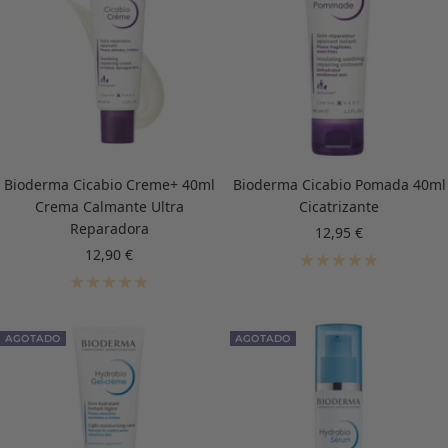
Bioderma Cicabio Creme+ 40ml
Bioderma Cicabio Pomada 40ml
Crema Calmante Ultra
Cicatrizante
Reparadora
Precio
12,95 €
de
Precio
12,90 €
venta
de
venta
AGOTADO
AGOTADO