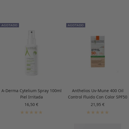
AGOTADO
AGOTADO
A-Derma Cytelium Spray 100ml
Anthelios Uv-Mune 400 Oil
Piel Irritada
Control Fluido Con Color SPF50
Precio
Precio
16,50 €
21,95 €
de
de
venta
venta