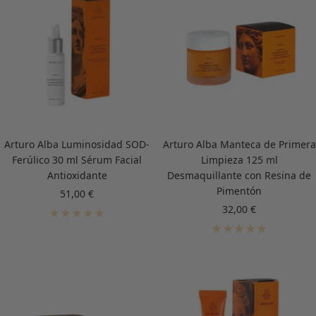
Arturo Alba Luminosidad SOD-
Arturo Alba Manteca de Primera
Ferúlico 30 ml Sérum Facial
Limpieza 125 ml
Antioxidante
Desmaquillante con Resina de
Pimentón
Precio
51,00 €
de
Precio
32,00 €
venta
de
venta