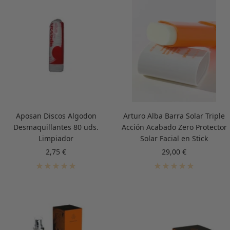
Aposan Discos Algodon
Arturo Alba Barra Solar Triple
Desmaquillantes 80 uds.
Acción Acabado Zero Protector
Limpiador
Solar Facial en Stick
Precio
Precio
2,75 €
29,00 €
de
de
venta
venta