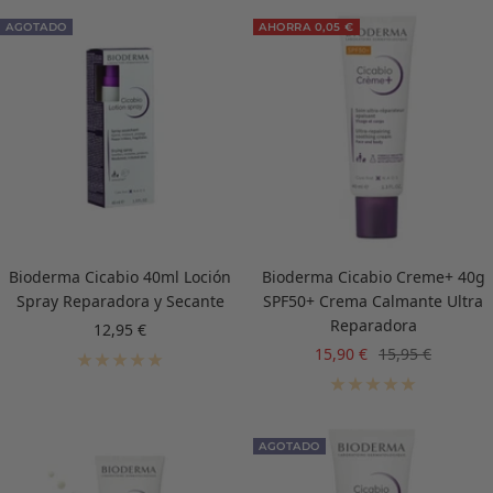
AGOTADO
AHORRA 0,05 €
Bioderma Cicabio 40ml Loción
Bioderma Cicabio Creme+ 40g
Spray Reparadora y Secante
SPF50+ Crema Calmante Ultra
Reparadora
Precio
12,95 €
de
Precio
Precio
15,90 €
15,95 €
venta
de
normal
venta
AGOTADO