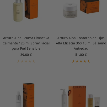
Arturo Alba Bruma Fitoactiva
Arturo Alba Contorno de Ojos
Calmante 125 ml Spray Facial
Alta Eficacia 360 15 ml Bálsamo
para Piel Sensible
Antiedad
Precio
Precio
39,00 €
51,00 €
de
de
venta
venta