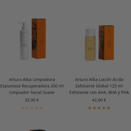
venta
venta
Arturo Alba Limpiadora
Arturo Alba Loción Ácida
Espumosa Recuperadora 200 ml
Exfoliante Global 125 ml
Limpiador Facial Suave
Exfoliante con AHA, BHA y PHA
Precio
Precio
32,00 €
42,00 €
de
de
venta
venta