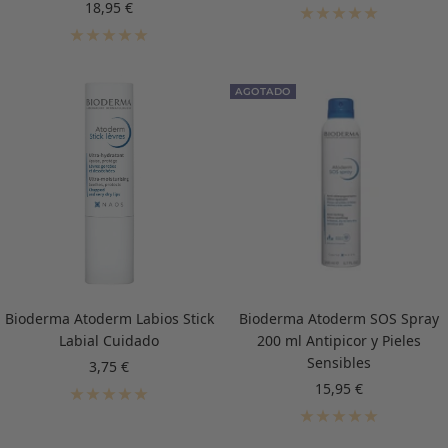
de
Precio
18,95 €
venta
de
venta
AGOTADO
Bioderma Atoderm Labios Stick
Bioderma Atoderm SOS Spray
Labial Cuidado
200 ml Antipicor y Pieles
Sensibles
Precio
3,75 €
de
Precio
15,95 €
venta
de
venta