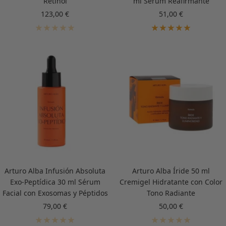
Retinol
ml Sérum Reafirmante
Precio
Precio
123,00 €
51,00 €
de
de
venta
venta
Arturo Alba Infusión Absoluta
Arturo Alba Íride 50 ml
Exo-Peptídica 30 ml Sérum
Cremigel Hidratante con Color
Facial con Exosomas y Péptidos
Tono Radiante
Precio
Precio
79,00 €
50,00 €
de
de