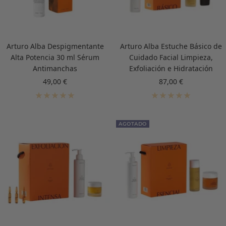
Arturo Alba Despigmentante
Arturo Alba Estuche Básico de
Alta Potencia 30 ml Sérum
Cuidado Facial Limpieza,
Antimanchas
Exfoliación e Hidratación
Precio
Precio
49,00 €
87,00 €
de
de
venta
venta
AGOTADO