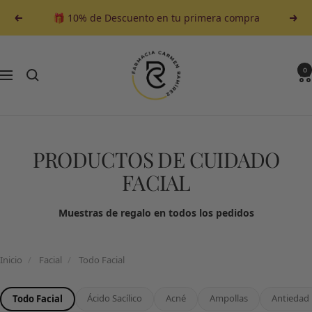
Saltar
🎁 10% de Descuento en tu primera compra
Anterior
Sigu
al
contenido
Farmacia
Carmen
0
Navegación
Ramirez
PRODUCTOS DE CUIDADO
FACIAL
Muestras de regalo en todos los pedidos
Inicio
/
Facial
/
Todo Facial
Ácido Sacílico
Acné
Ampollas
Antiedad
Todo Facial