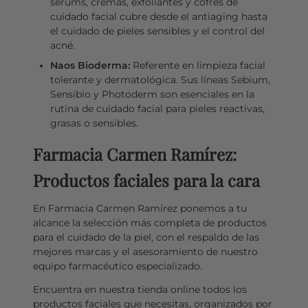
serums, cremas, exfoliantes y cofres de
cuidado facial cubre desde el antiaging hasta
el cuidado de pieles sensibles y el control del
acné.
Naos Bioderma:
Referente en limpieza facial
tolerante y dermatológica. Sus líneas Sebium,
Sensibio y Photoderm son esenciales en la
rutina de cuidado facial para pieles reactivas,
grasas o sensibles.
Farmacia Carmen Ramírez:
Carmen Ramírez
Productos faciales para la cara
C
Farmacéutica Virtual - En línea
En Farmacia Carmen Ramírez ponemos a tu
alcance la selección más completa de productos
C
¡Hola! Soy Carmen 😊, tu farmacéutica virtual.
para el cuidado de la piel, con el respaldo de las
¿Cómo estás hoy y en qué puedo ayudarte?
mejores marcas y el asesoramiento de nuestro
equipo farmacéutico especializado.
Encuentra en nuestra tienda online todos los
productos faciales que necesitas, organizados por