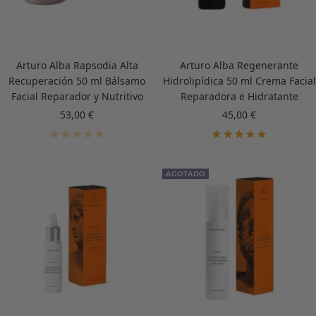
Arturo Alba Rapsodia Alta
Arturo Alba Regenerante
Recuperación 50 ml Bálsamo
Hidrolipídica 50 ml Crema Facial
Facial Reparador y Nutritivo
Reparadora e Hidratante
Precio
Precio
53,00 €
45,00 €
de
de
venta
venta
AGOTADO