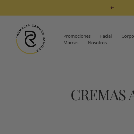
Saltar
Anterior
al
contenido
Farmacia
Carmen
Promociones
Facial
Corpo
Ramirez
Marcas
Nosotros
CREMAS A