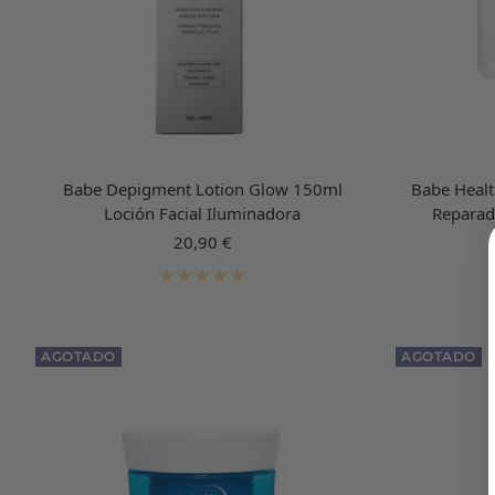
Babe Depigment Lotion Glow 150ml
Babe Healt
Loción Facial Iluminadora
Reparad
Precio
20,90 €
de
venta
AGOTADO
AGOTADO