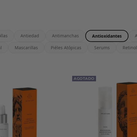
llas
Antiedad
Antimanchas
A
Antioxidantes
l
Mascarillas
Piéles Atópicas
Serums
Retinol
AGOTADO