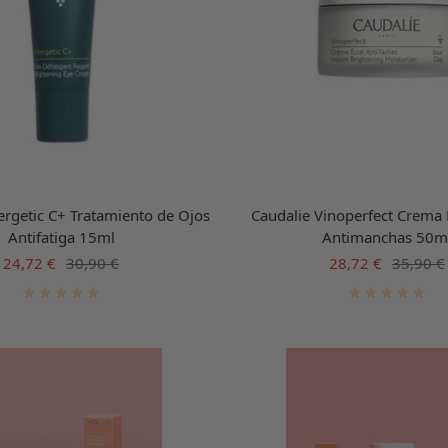
ergetic C+ Tratamiento de Ojos
Caudalie Vinoperfect Crema
Antifatiga 15ml
Antimanchas 50m
Precio
Precio
Precio
Precio
24,72 €
30,90 €
28,72 €
35,90 €
de
normal
de
normal
venta
venta