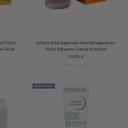
e Fisico
Arturo Alba Rapsodia Alta Recuperacion
a Facial
50ml Bálsamo Crema Nutritiva
Precio
53,00 €
de
venta
AGOTADO