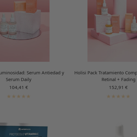
Luminosidad: Serum Antiedad y
Holisi Pack Tratamiento Compl
Serum Daily
Retinal + Fading
Precio
Precio
104,41 €
152,91 €
de
de
venta
venta