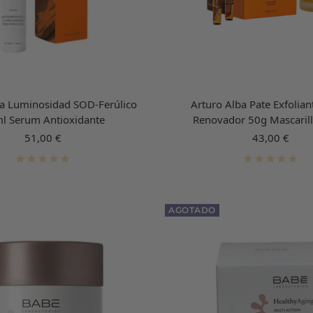
ba Luminosidad SOD-Ferúlico
Arturo Alba Pate Exfoliant
l Serum Antioxidante
Renovador 50g Mascarill
Precio
Precio
51,00 €
43,00 €
de
de
venta
venta
AGOTADO