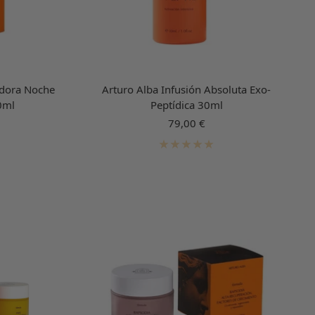
adora Noche
Arturo Alba Infusión Absoluta Exo-
0ml
Peptídica 30ml
Precio
79,00 €
de
venta