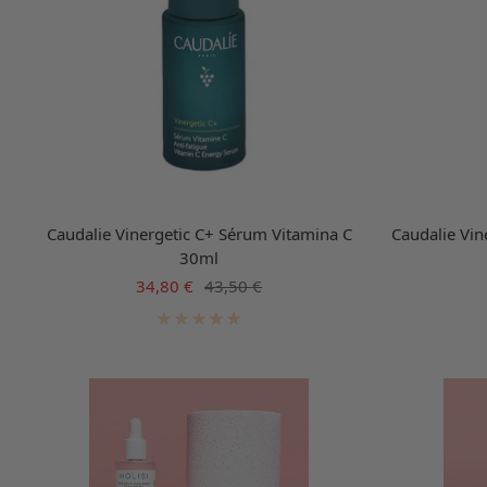
Caudalie Vinergetic C+ Sérum Vitamina C
Caudalie Vin
30ml
Precio
Precio
34,80 €
43,50 €
de
normal
venta