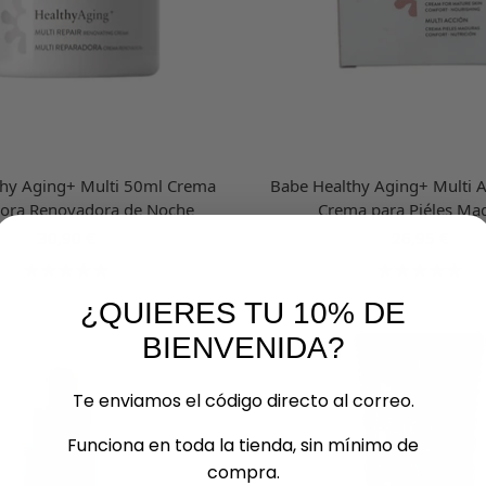
hy Aging+ Multi 50ml Crema
Babe Healthy Aging+ Multi 
ora Renovadora de Noche
Crema para Piéles Ma
Precio
Precio
30,90 €
26,95 €
de
de
venta
venta
¿QUIERES TU 10% DE
BIENVENIDA?
AGOTADO
Te enviamos el código directo al correo.
Funciona en toda la tienda, sin mínimo de
compra.