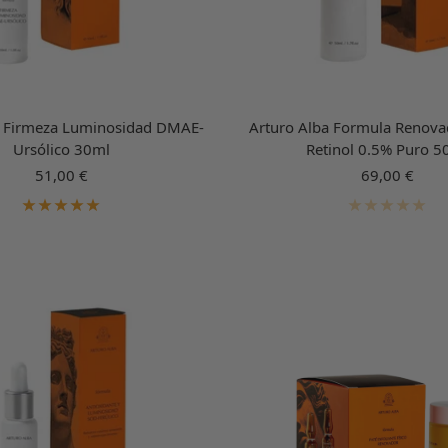
a Firmeza Luminosidad DMAE-
Arturo Alba Formula Renov
Ursólico 30ml
Retinol 0.5% Puro 5
Precio
Precio
51,00 €
69,00 €
de
de
venta
venta