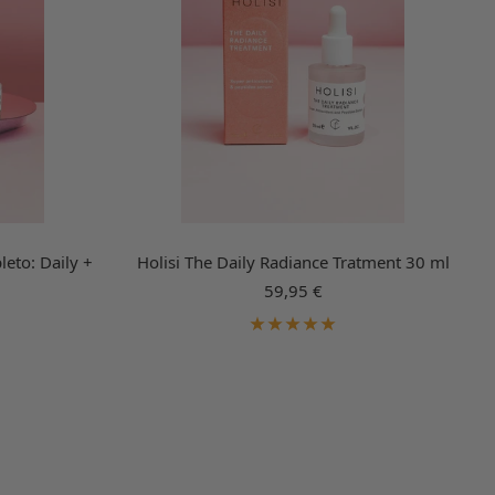
eto: Daily +
Holisi The Daily Radiance Tratment 30 ml
Precio
59,95 €
de
venta