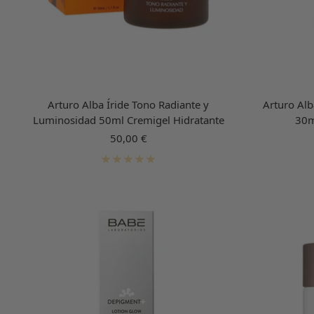
Arturo Alba Íride Tono Radiante y
Arturo Al
Luminosidad 50ml Cremigel Hidratante
30m
Precio
50,00 €
de
venta