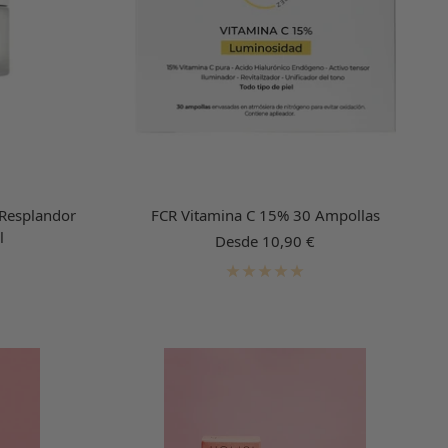
 Resplandor
FCR Vitamina C 15% 30 Ampollas
l
Precio
Desde 10,90 €
de
venta