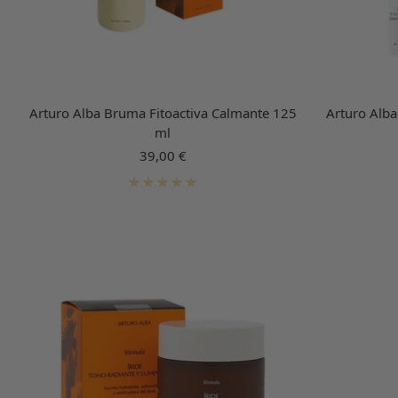
Arturo Alba Bruma Fitoactiva Calmante 125
Arturo Alb
ml
Precio
39,00 €
de
venta