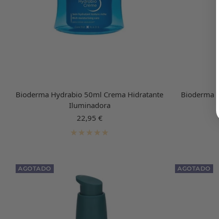
Bioderma Hydrabio 50ml Crema Hidratante
Bioderma 
Iluminadora
Precio
22,95 €
de
venta
AGOTADO
AGOTADO