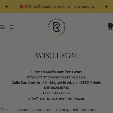
Saltar
🎁 10% de Descuento en tu primera compra
Anterior
Sigu
al
contenido
Farmacia
Carmen
0
Navegación
Ramirez
AVISO LEGAL
Carmen María Ramírez Casas
https://farmaciacarmenramirez.es/
Calle San Andrés, 10 - Miguel Esteban, 45830 Toledo
NIF 06284673S
TELF. 641219596
info@farmaciacarmenramirez.es
"Este comerciante se compromete a no permitir ninguna