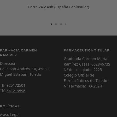
Entre 24 y 48h (España Peninsular)
Ir
Ir
Ir
Ir
a
a
a
a
la
la
la
la
diapositiva
diapositiva
diapositiva
diapositiva
Carmen Ramírez
C
1
2
3
4
FARMACIA CARMEN
FARMACEUTICA TITULAR
Farmacéutica Virtual - En línea
RAMIREZ
Graduada Carmen Maria
Dirección:
Ramírez Casas 06284673S
C
¡Hola! Soy Carmen 😊, tu farmacéutica virtual.
Calle San Andrés, 10, 45830
Nº de colegiado: 2225
¿Cómo estás hoy y en qué puedo ayudarte?
Miguel Esteban, Toledo
Colegio Oficial de
Farmacéuticos de Toledo
Tlf:
925172501
Nº Farmacia: TO-252-F
Tlf:
641219596
POLÍTICAS
Aviso Legal