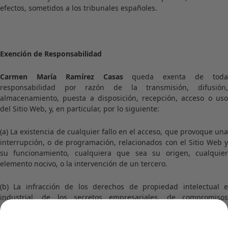
efectos, sometidos a los tribunales españoles.
Exención de Responsabilidad
Carmen María Ramírez Casas
queda exenta de tod
responsabilidad por razón de la transmisión, difusión,
almacenamiento, puesta a disposición, recepción, acceso o uso
del Sitio Web, y, en particular, por lo siguiente:
(a) La existencia de cualquier fallo en el acceso, que provoque una
interrupción, o de programación, relacionados con el Sitio Web y
su funcionamiento, cualquiera que sea su origen, cualquier
elemento nocivo, o la intervención de un tercero.
(b) La infracción de los derechos de propiedad intelectual e
industrial, de los secretos empresariales, de compromisos
contractuales de cualquier clase, de los derechos al honor, a la
intimidad personal y familiar y a la imagen de las personas, de los