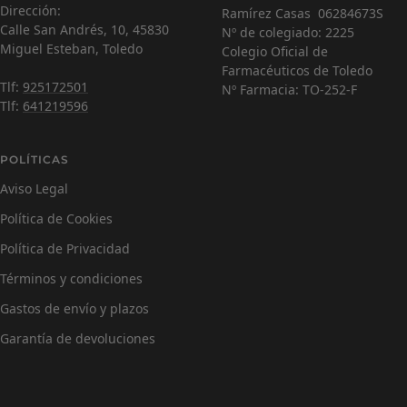
Dirección:
Ramírez Casas 06284673S
C
¡Hola! Soy Carmen 😊, tu farmacéutica virtual.
Calle San Andrés, 10, 45830
Nº de colegiado: 2225
¿Cómo estás hoy y en qué puedo ayudarte?
Miguel Esteban, Toledo
Colegio Oficial de
Farmacéuticos de Toledo
Tlf:
925172501
Nº Farmacia: TO-252-F
Tlf:
641219596
POLÍTICAS
Aviso Legal
Política de Cookies
Política de Privacidad
Términos y condiciones
Gastos de envío y plazos
Garantía de devoluciones