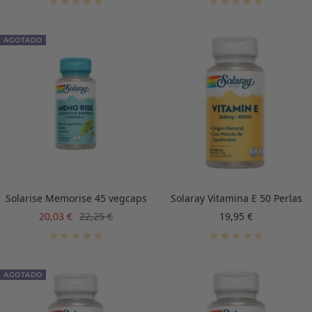
venta
venta
AGOTADO
Solarise Memorise 45 vegcaps
Solaray Vitamina E 50 Perlas
Precio
Precio
Precio
20,03 €
22,25 €
19,95 €
de
normal
de
venta
venta
AGOTADO