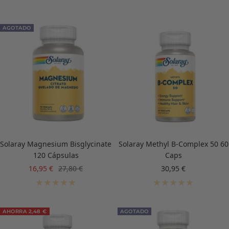
AGOTADO
Solaray Magnesium Bisglycinate
Solaray Methyl B-Complex 50 60
120 Cápsulas
Caps
Precio
Precio
Precio
16,95 €
27,80 €
30,95 €
de
normal
de
venta
venta
AHORRA 2,48 €
AGOTADO