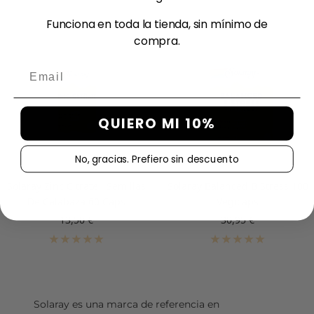
Funciona en toda la tienda, sin mínimo de
compra.
Email
QUIERO MI 10%
No, gracias. Prefiero sin descuento
Solaray Zinc Citrate +Semillas
Solaray Balanced B Stress 100
De Calabaza 60 Caps
Vegicaps
Precio
Precio
13,50 €
30,95 €
de
de
venta
venta
Solaray es una marca de referencia en