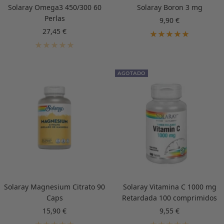
Solaray Omega3 450/300 60
Solaray Boron 3 mg
Perlas
Precio
9,90 €
de
Precio
27,45 €
venta
de
venta
AGOTADO
Solaray Magnesium Citrato 90
Solaray Vitamina C 1000 mg
Caps
Retardada 100 comprimidos
Precio
Precio
15,90 €
9,55 €
de
de