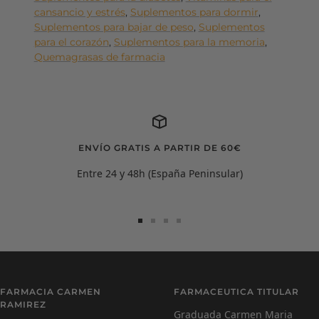
cansancio y estrés
,
Suplementos para dormir
,
Suplementos para bajar de peso
,
Suplementos
para el corazón
,
Suplementos para la memoria
,
Quemagrasas de farmacia
ENVÍO GRATIS A PARTIR DE 60€
Entre 24 y 48h (España Peninsular)
Ir
Ir
Ir
Ir
a
a
a
a
la
la
la
la
diapositiva
diapositiva
diapositiva
diapositiva
Carmen Ramírez
C
1
2
3
4
FARMACIA CARMEN
FARMACEUTICA TITULAR
Farmacéutica Virtual - En línea
RAMIREZ
Graduada Carmen Maria