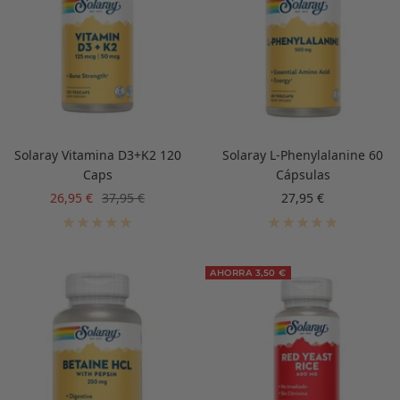
Solaray Vitamina D3+K2 120
Solaray L-Phenylalanine 60
Caps
Cápsulas
Precio
Precio
Precio
26,95 €
37,95 €
27,95 €
de
normal
de
venta
venta
AHORRA 3,50 €