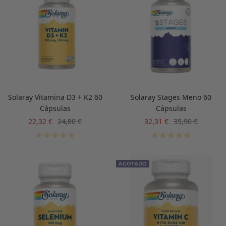
Solaray Vitamina D3 + K2 60
Solaray Stages Meno 60
Cápsulas
Cápsulas
Precio
Precio
Precio
Precio
22,32 €
24,80 €
32,31 €
35,90 €
de
normal
de
normal
venta
venta
AGOTADO