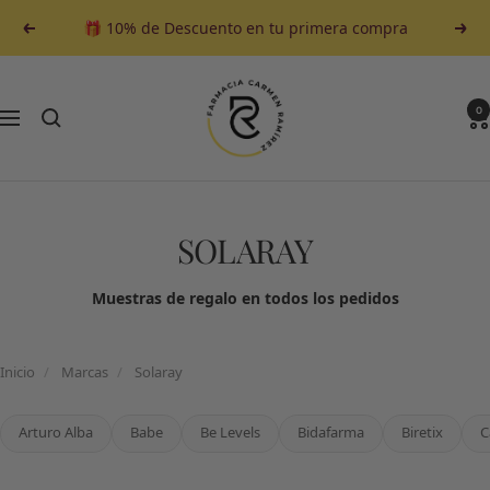
Saltar
🎁 10% de Descuento en tu primera compra
Anterior
Sigu
al
contenido
Farmacia
Carmen
0
Navegación
Ramirez
SOLARAY
Muestras de regalo en todos los pedidos
Inicio
/
Marcas
/
Solaray
Arturo Alba
Babe
Be Levels
Bidafarma
Biretix
C