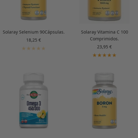
Solaray Selenium 90Cápsulas.
Solaray Vitamina C 100
Comprimidos.
Precio
18,25 €
de
Precio
23,95 €
venta
de
venta