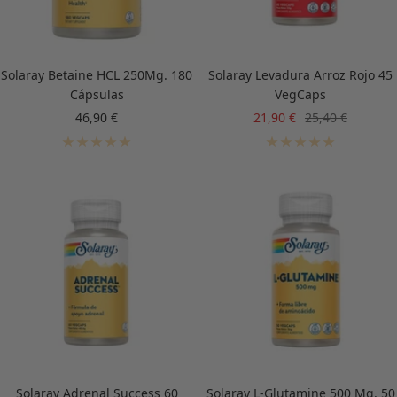
Solaray Betaine HCL 250Mg. 180
Solaray Levadura Arroz Rojo 45
Cápsulas
VegCaps
Precio
Precio
Precio
46,90 €
21,90 €
25,40 €
de
de
normal
venta
venta
Solaray Adrenal Success 60
Solaray L-Glutamine 500 Mg. 50