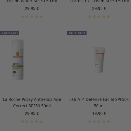
Fusion Water SPF50 50 ml
Correct CC Cream SPF50 50 ml
Precio
Precio
29,95 €
29,95 €
de
de
venta
venta
AGOTADO
AGOTADO
La Roche Posay Anthelios Age
Leti AT4 Defense Facial SPF50+
Correct SPF50 50ml
50 ml
Precio
Precio
29,95 €
19,90 €
de
de
venta
venta