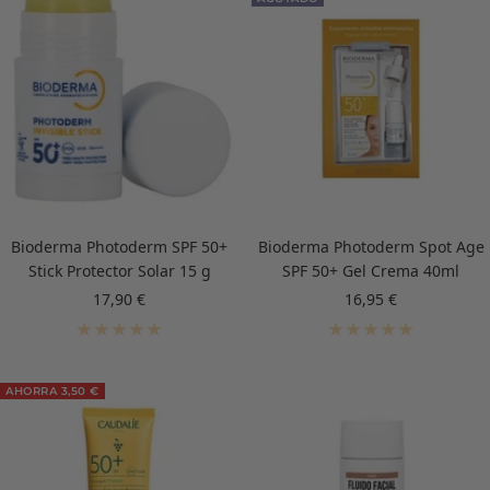
Bioderma Photoderm SPF 50+
Bioderma Photoderm Spot Age
Stick Protector Solar 15 g
SPF 50+ Gel Crema 40ml
Precio
Precio
17,90 €
16,95 €
de
de
venta
venta
AHORRA 3,50 €