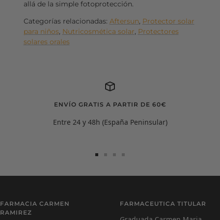
allá de la simple fotoprotección.
Categorías relacionadas:
Aftersun
,
Protector solar
para niños
,
Nutricosmética solar
,
Protectores
solares orales
ENVÍO GRATIS A PARTIR DE 60€
Entre 24 y 48h (España Peninsular)
Ir
Ir
Ir
Ir
a
a
a
a
la
la
la
la
diapositiva
diapositiva
diapositiva
diapositiva
Carmen Ramírez
C
1
2
3
4
FARMACIA CARMEN
FARMACEUTICA TITULAR
Farmacéutica Virtual - En línea
RAMIREZ
Graduada Carmen Maria