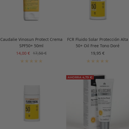
Caudalie Vinosun Protect Crema
FCR Fluido Solar Protección Alta
SPF50+ 50ml
50+ Oil Free Tono Doré
Precio
Precio
Precio
14,00 €
17,50 €
19,95 €
de
normal
de
venta
venta
AHORRA 4,79 €