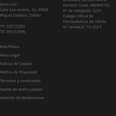
Dirección:
Ramírez Casas 06284673S
C
¡Hola! Soy Carmen 😊, tu farmacéutica virtual.
Calle San Andrés, 10, 45830
Nº de colegiado: 2225
¿Cómo estás hoy y en qué puedo ayudarte?
Miguel Esteban, Toledo
Colegio Oficial de
Farmacéuticos de Toledo
Tlf:
925172501
Nº Farmacia: TO-252-F
Tlf:
641219596
POLÍTICAS
Aviso Legal
Política de Cookies
Política de Privacidad
Términos y condiciones
Gastos de envío y plazos
Garantía de devoluciones