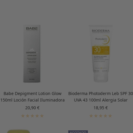
Babe Depigment Lotion Glow
Bioderma Photoderm Leb SPF 30
150ml Loción Facial Iluminadora
UVA 43 100ml Alergia Solar
Precio
Precio
20,90 €
18,95 €
de
de
venta
venta
AGOTADO