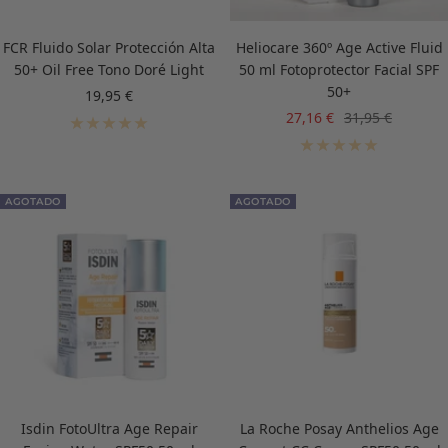
FCR Fluido Solar Protección Alta
Heliocare 360º Age Active Fluid
50+ Oil Free Tono Doré Light
50 ml Fotoprotector Facial SPF
50+
Precio
19,95 €
de
Precio
Precio
27,16 €
31,95 €
venta
de
normal
venta
AGOTADO
AGOTADO
Isdin FotoUltra Age Repair
La Roche Posay Anthelios Age