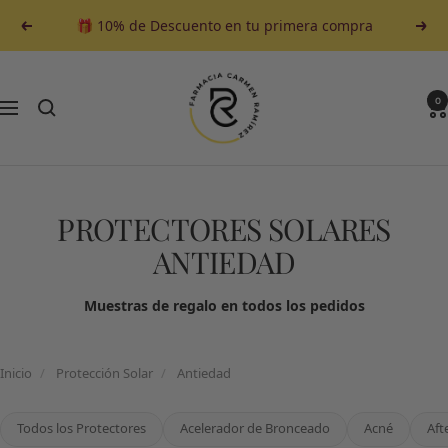
Saltar
🎁 10% de Descuento en tu primera compra
Anterior
Sigu
al
contenido
Farmacia
Carmen
0
Navegación
Ramirez
PROTECTORES SOLARES
ANTIEDAD
Muestras de regalo en todos los pedidos
Inicio
/
Protección Solar
/
Antiedad
Todos los Protectores
Acelerador de Bronceado
Acné
Aft