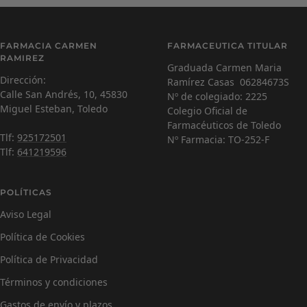
la
la
la
la
diapositiva
diapositiva
diapositiva
diapositiva
Carmen Ramírez
C
1
2
3
4
FARMACIA CARMEN
FARMACEUTICA TITULAR
Farmacéutica Virtual - En línea
RAMIREZ
Graduada Carmen Maria
Dirección:
Ramírez Casas 06284673S
C
¡Hola! Soy Carmen 😊, tu farmacéutica virtual.
Calle San Andrés, 10, 45830
Nº de colegiado: 2225
¿Cómo estás hoy y en qué puedo ayudarte?
Miguel Esteban, Toledo
Colegio Oficial de
Farmacéuticos de Toledo
Tlf:
925172501
Nº Farmacia: TO-252-F
Tlf:
641219596
POLÍTICAS
Aviso Legal
Política de Cookies
Política de Privacidad
Términos y condiciones
Gastos de envío y plazos