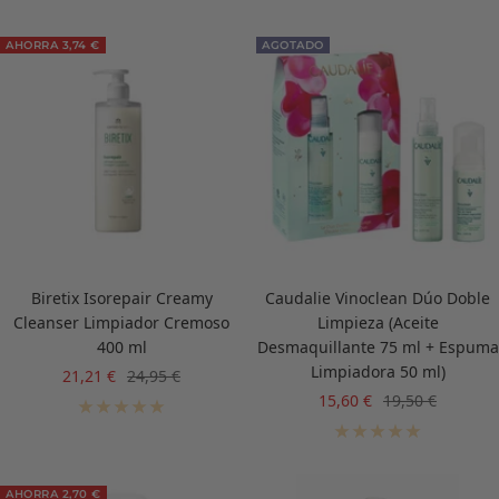
AHORRA 3,74 €
AGOTADO
Biretix Isorepair Creamy
Caudalie Vinoclean Dúo Doble
Cleanser Limpiador Cremoso
Limpieza (Aceite
400 ml
Desmaquillante 75 ml + Espuma
Limpiadora 50 ml)
Precio
Precio
21,21 €
24,95 €
de
normal
Precio
Precio
15,60 €
19,50 €
venta
de
normal
venta
AHORRA 2,70 €