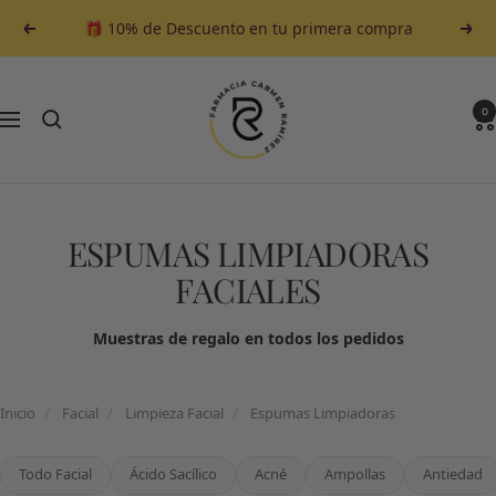
Saltar
🎁 10% de Descuento en tu primera compra
Anterior
Sigu
al
contenido
Farmacia
Carmen
0
Navegación
Ramirez
ESPUMAS LIMPIADORAS
FACIALES
Muestras de regalo en todos los pedidos
Inicio
/
Facial
/
Limpieza Facial
/
Espumas Limpiadoras
Todo Facial
Ácido Sacílico
Acné
Ampollas
Antiedad