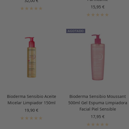
Precio
32,00 €
de
Precio
15,95 €
venta
de
venta
AGOTADO
Bioderma Sensibio Aceite
Bioderma Sensibio Moussant
Micelar Limpiador 150ml
500ml Gel Espuma Limpiadora
Facial Piel Sensible
Precio
19,90 €
de
Precio
17,95 €
venta
de
venta