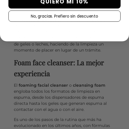
QUIERO MI 10%
utilizarlas como segundo paso tras un
aceite
desmaquillante
.
No, gracias. Prefiero sin descuento
El
mousse limpiador
también es muy popular
entre quienes buscan rituales de limpieza más
sensoriales y agradables: la textura espumosa
genera una experiencia de uso muy diferente a la
de geles o leches, haciendo de la limpieza un
momento de placer en lugar de un trámite.
Foam face cleanser: La mejor
experiencia
El
foaming facial cleanser
o
cleansing foam
engloba todos los formatos de limpieza en
espuma, desde los dispensadores de espuma
directa hasta los geles que generan espuma al
contactar con el agua o con el aire.
Es uno de los pasos de la rutina que más ha
evolucionado en los últimos años, con fórmulas