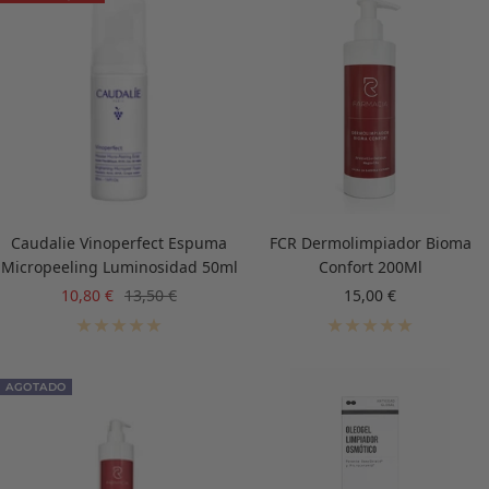
Caudalie Vinoperfect Espuma
FCR Dermolimpiador Bioma
Micropeeling Luminosidad 50ml
Confort 200Ml
Precio
Precio
Precio
10,80 €
13,50 €
15,00 €
de
normal
de
venta
venta
AGOTADO