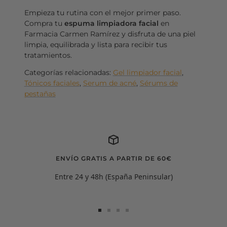
Empieza tu rutina con el mejor primer paso.
Compra tu
espuma limpiadora facial
en
Farmacia Carmen Ramírez y disfruta de una piel
limpia, equilibrada y lista para recibir tus
tratamientos.
Categorías relacionadas:
Gel limpiador facial
,
Tónicos faciales
,
Serum de acné
,
Sérums de
pestañas
ENVÍO GRATIS A PARTIR DE 60€
Entre 24 y 48h (España Peninsular)
Ir
Ir
Ir
Ir
a
a
a
a