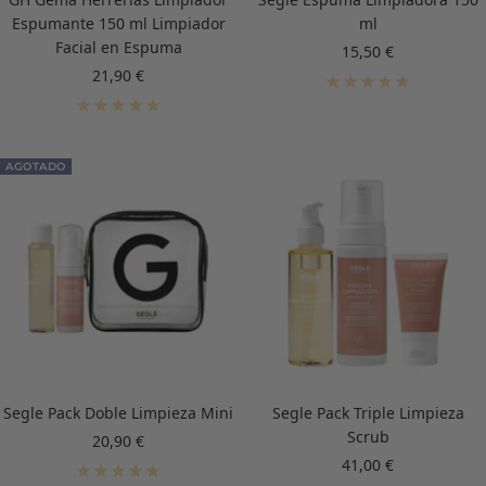
Espumante 150 ml Limpiador
ml
Facial en Espuma
Precio
15,50 €
de
Precio
21,90 €
venta
de
venta
AGOTADO
Segle Pack Doble Limpieza Mini
Segle Pack Triple Limpieza
Scrub
Precio
20,90 €
de
Precio
41,00 €
venta