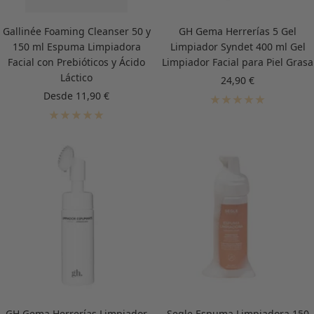
Gallinée Foaming Cleanser 50 y
GH Gema Herrerías 5 Gel
150 ml Espuma Limpiadora
Limpiador Syndet 400 ml Gel
Facial con Prebióticos y Ácido
Limpiador Facial para Piel Grasa
Láctico
Precio
24,90 €
de
Precio
Desde 11,90 €
venta
de
venta
GH Gema Herrerías Limpiador
Segle Espuma Limpiadora 150