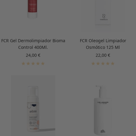
FCR Gel Dermolimpiador Bioma
FCR Oleogel Limpiador
Control 400Ml.
Osmótico 125 Ml
Precio
Precio
24,00 €
22,00 €
de
de
venta
venta