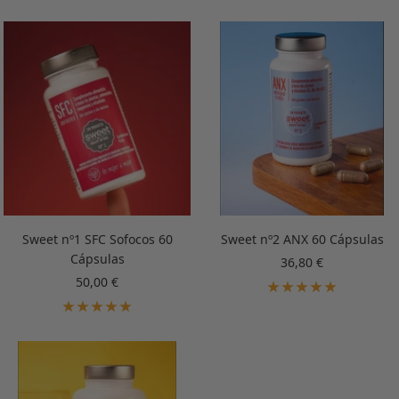
Sweet nº1 SFC Sofocos 60
Sweet nº2 ANX 60 Cápsulas
Cápsulas
Precio
36,80 €
de
Precio
50,00 €
venta
de
venta