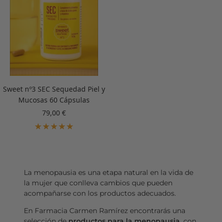
Sweet nº3 SEC Sequedad Piel y
Mucosas 60 Cápsulas
Precio
79,00 €
de
venta
La menopausia es una etapa natural en la vida de
la mujer que conlleva cambios que pueden
acompañarse con los productos adecuados.
En Farmacia Carmen Ramírez encontrarás una
selección de
productos para la menopausia
, con