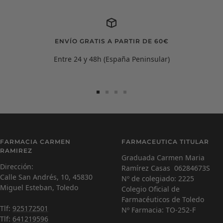
ENVÍO GRATIS A PARTIR DE 60€
Entre 24 y 48h (España Peninsular)
Ir
Ir
Ir
Ir
a
a
a
a
la
la
la
la
diapositiva
diapositiva
diapositiva
diapositiva
Carmen Ramírez
C
1
2
3
4
FARMACIA CARMEN
FARMACEUTICA TITULAR
Farmacéutica Virtual - En línea
RAMIREZ
Graduada Carmen Maria
Dirección:
Ramírez Casas 06284673S
C
¡Hola! Soy Carmen 😊, tu farmacéutica virtual.
Calle San Andrés, 10, 45830
Nº de colegiado: 2225
¿Cómo estás hoy y en qué puedo ayudarte?
Miguel Esteban, Toledo
Colegio Oficial de
Farmacéuticos de Toledo
Tlf:
925172501
Nº Farmacia: TO-252-F
Tlf:
641219596