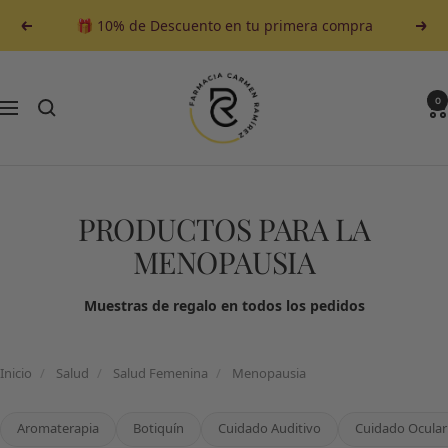
Saltar
🎁 10% de Descuento en tu primera compra
Anterior
Sigu
al
contenido
Farmacia
Carmen
0
Navegación
Ramirez
PRODUCTOS PARA LA
MENOPAUSIA
Muestras de regalo en todos los pedidos
Inicio
/
Salud
/
Salud Femenina
/
Menopausia
Aromaterapia
Botiquín
Cuidado Auditivo
Cuidado Ocular