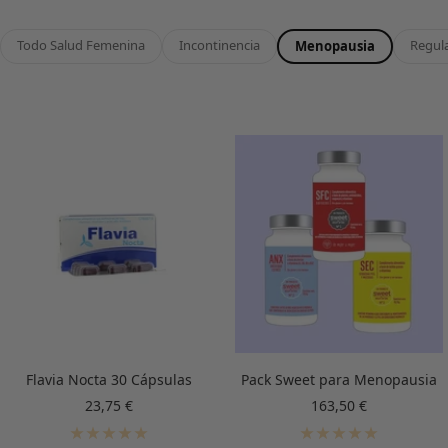
Todo Salud Femenina
Incontinencia
Regul
Menopausia
Flavia Nocta 30 Cápsulas
Pack Sweet para Menopausia
Precio
Precio
23,75 €
163,50 €
de
de
venta
venta