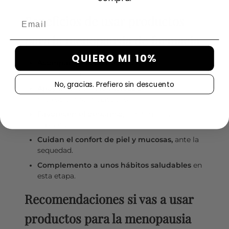
Beneficios de usar productos
Email
para la menopausia de farmacia
QUIERO MI 10%
Acompañan el bienestar
durante la
menopausia.
No, gracias. Prefiero sin descuento
Apoyan frente a los sofocos,
una de las
molestias más habituales.
Favorecen el descanso,
con fórmulas
específicas.
Cuidan el confort de piel y mucosas,
ante la
sequedad.
Complemento a unos hábitos saludables
en
esta etapa.
Recomendaciones si vas a usar
productos para la menopausia