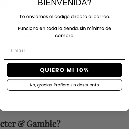
 Marca TOP
BIENVENIDA?
Te enviamos el código directo al correo.
mpañías mundiales de productos de consumo, cuidado persona
Funciona en toda la tienda, sin mínimo de
compra.
ductos de higiene bucal y cuidado de prótesis dentales, entr
Email
productos de Procter & Gamble
QUIERO MI 10%
e referencia.
No, gracias. Prefiero sin descuento
ación e higiene.
octer & Gamble?