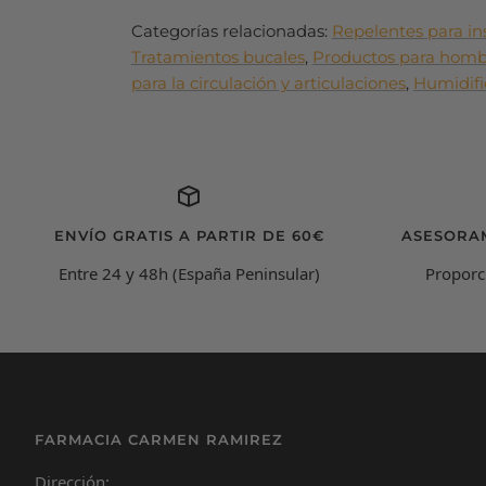
Categorías relacionadas:
Repelentes para in
Tratamientos bucales
,
Productos para homb
para la circulación y articulaciones
,
Humidifi
ENVÍO GRATIS A PARTIR DE 60€
ASESORA
Entre 24 y 48h (España Peninsular)
Proporc
FARMACIA CARMEN RAMIREZ
Dirección: