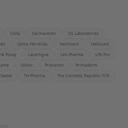
Cinfa
Dermaceutic
DS Laboratories
née
Gema Herrerías
Hartmann
Heliocare
hé Posay
Lazartigue
Leti Pharma
Life Pro
Sante
Olistic
Pranarom
Primaderm
Sweet
TH Pharma
The Cosmetic Republic TCR