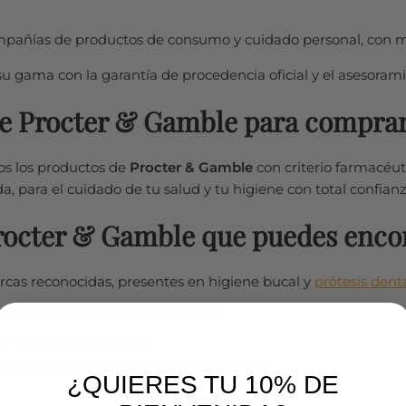
mpañías de productos de consumo y cuidado personal, con ma
gama con la garantía de procedencia oficial y el asesoram
e Procter & Gamble para comprar 
s los productos de
Procter & Gamble
con criterio farmacéut
a, para el cuidado de tu salud y tu higiene con total confianz
Procter & Gamble que puedes enco
rcas reconocidas, presentes en higiene bucal y
prótesis dent
os de sus marcas especializadas.
y cuidado del día a día.
s en distintas categorías de la farmacia.
¿QUIERES TU 10% DE