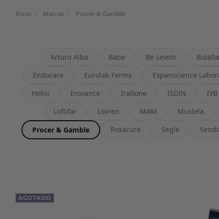
Inicio
/
Marcas
/
Procer & Gamble
Arturo Alba
Babe
Be Levels
Bidaf
Endocare
Eurolab Farma
Expanscience Labora
Holisi
Inovance
Iraltone
ISDIN
IVB
Loftifar
Lovren
MAM
Mustela
Rosacure
Segle
Send
Procer & Gamble
AGOTADO