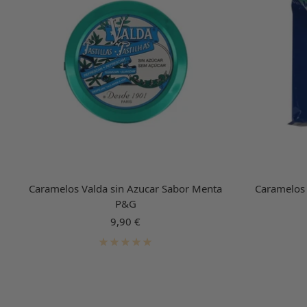
Caramelos Valda sin Azucar Sabor Menta
Caramelos 
P&G
Precio
9,90 €
de
venta