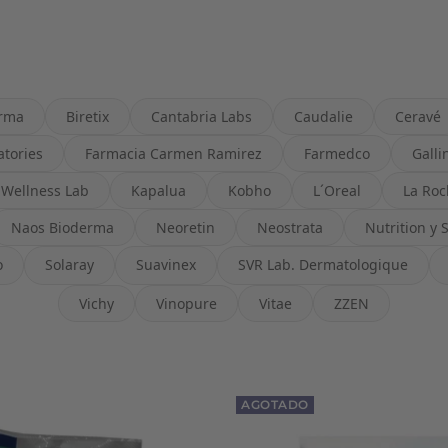
arma
Biretix
Cantabria Labs
Caudalie
Ceravé
tories
Farmacia Carmen Ramirez
Farmedco
Galli
 Wellness Lab
Kapalua
Kobho
L´Oreal
La Roc
Naos Bioderma
Neoretin
Neostrata
Nutrition y 
o
Solaray
Suavinex
SVR Lab. Dermatologique
Vichy
Vinopure
Vitae
ZZEN
AGOTADO