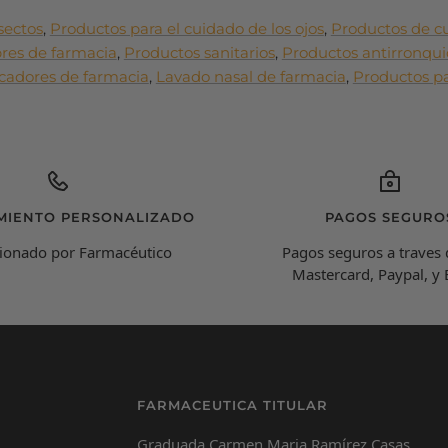
sectos
,
Productos para el cuidado de los ojos
,
Productos de cu
res de farmacia
,
Productos sanitarios
,
Productos antirronqu
cadores de farmacia
,
Lavado nasal de farmacia
,
Productos p
MIENTO PERSONALIZADO
PAGOS SEGURO
ionado por Farmacéutico
Pagos seguros a traves 
Mastercard, Paypal, y
FARMACEUTICA TITULAR
Graduada Carmen Maria Ramírez Casas