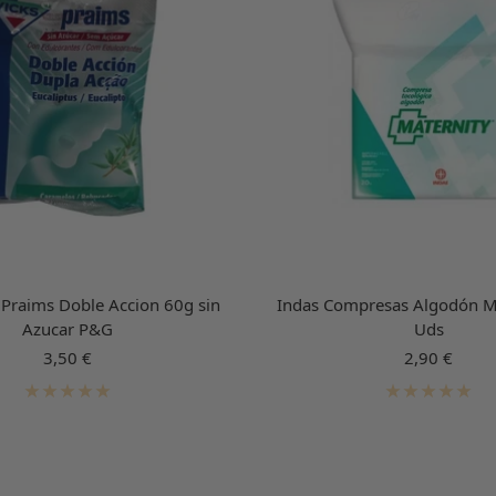
Praims Doble Accion 60g sin
Indas Compresas Algodón M
Azucar P&G
Uds
Precio
Precio
3,50 €
2,90 €
de
de
venta
venta