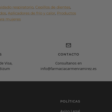
idado respiratorio
,
Cepillos de dientes
,
idos
,
Aplicadores de frío y calor
,
Productos
Carmen Ramírez
ara mujeres
C
Farmacéutica Virtual - En línea
C
¡Hola! Soy Carmen 😊, tu farmacéutica virtual.
¿Cómo estás hoy y en qué puedo ayudarte?
S
CONTACTO
de Visa,
Consultanos en
 Bizum
info@farmaciacarmenramirez.es
POLÍTICAS
Aviso Legal