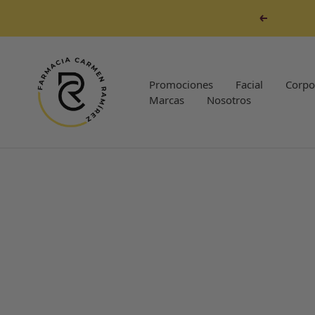
Saltar
Anterior
al
contenido
Farmacia
Carmen
Promociones
Facial
Corpo
Ramirez
Marcas
Nosotros