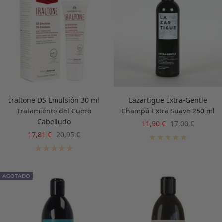
Iraltone DS Emulsión 30 ml
Lazartigue Extra-Gentle
Tratamiento del Cuero
Champú Extra Suave 250 ml
Cabelludo
Precio
Precio
11,90 €
17,00 €
de
normal
Precio
Precio
17,81 €
20,95 €
venta
de
normal
venta
AGOTADO