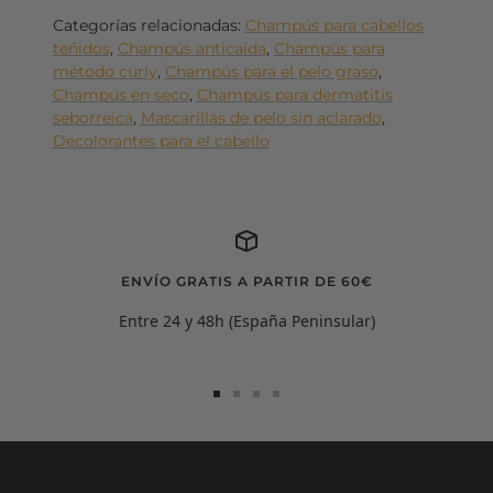
Categorías relacionadas:
Champús para cabellos
teñidos
,
Champús anticaída
,
Champús para
método curly
,
Champús para el pelo graso
,
Champús en seco
,
Champús para dermatitis
seborreica
,
Mascarillas de pelo sin aclarado
,
Decolorantes para el cabello
ENVÍO GRATIS A PARTIR DE 60€
Entre 24 y 48h (España Peninsular)
Ir
Ir
Ir
Ir
a
a
a
a
la
la
la
la
diapositiva
diapositiva
diapositiva
diapositiva
Carmen Ramírez