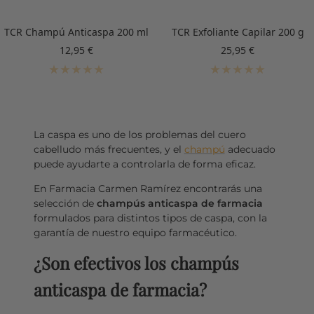
TCR Champú Anticaspa 200 ml
TCR Exfoliante Capilar 200 g
Precio
Precio
12,95 €
25,95 €
de
de
venta
venta
La caspa es uno de los problemas del cuero
cabelludo más frecuentes, y el
champú
adecuado
puede ayudarte a controlarla de forma eficaz.
En Farmacia Carmen Ramírez encontrarás una
selección de
champús anticaspa de farmacia
formulados para distintos tipos de caspa, con la
garantía de nuestro equipo farmacéutico.
¿Son efectivos los champús
anticaspa de farmacia?