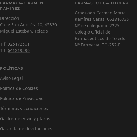
C
1
2
3
4
FARMACIA CARMEN
FARMACEUTICA TITULAR
Farmacéutica Virtual - En línea
RAMIREZ
Graduada Carmen Maria
Dirección:
Ramírez Casas 06284673S
C
¡Hola! Soy Carmen 😊, tu farmacéutica virtual.
Calle San Andrés, 10, 45830
Nº de colegiado: 2225
¿Cómo estás hoy y en qué puedo ayudarte?
Miguel Esteban, Toledo
Colegio Oficial de
Farmacéuticos de Toledo
Tlf:
925172501
Nº Farmacia: TO-252-F
Tlf:
641219596
POLÍTICAS
Aviso Legal
Política de Cookies
Política de Privacidad
Términos y condiciones
Gastos de envío y plazos
Garantía de devoluciones