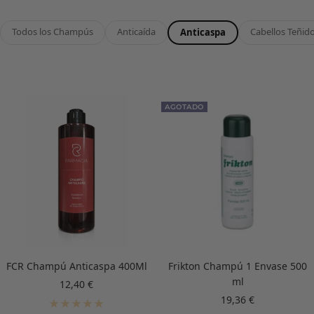
Todos los Champús
Anticaída
Cabellos Teñid
Anticaspa
AGOTADO
FCR Champú Anticaspa 400Ml
Frikton Champú 1 Envase 500
ml
Precio
12,40 €
de
Precio
19,36 €
venta
de