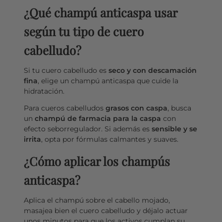
¿Qué champú anticaspa usar
según tu tipo de cuero
cabelludo?
Si tu cuero cabelludo es
seco y con descamación
fina
, elige un champú anticaspa que cuide la
hidratación.
Para cueros cabelludos
grasos con caspa
, busca
un
champú de farmacia para la caspa
con
efecto seborregulador. Si además es
sensible y se
irrita
, opta por fórmulas calmantes y suaves.
¿Cómo aplicar los champús
anticaspa?
Aplica el champú sobre el cabello mojado,
masajea bien el cuero cabelludo y déjalo actuar
unos minutos para que los activos cumplan su