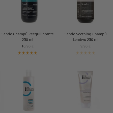
Sendo Champú Reequilibrante
Sendo Soothing Champú
250 ml
Lenitivo 250 ml
Precio
Precio
10,90 €
9,90 €
de
de
venta
venta