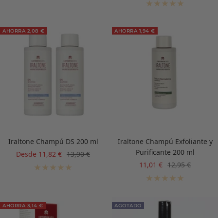
venta
AHORRA 2,08 €
AHORRA 1,94 €
Iraltone Champú DS 200 ml
Iraltone Champú Exfoliante y
Purificante 200 ml
Precio
Precio
Desde 11,82 €
13,90 €
de
normal
Precio
Precio
11,01 €
12,95 €
venta
de
normal
venta
AHORRA 3,14 €
AGOTADO