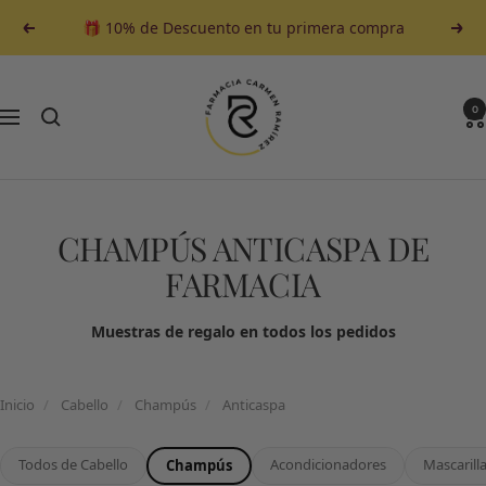
Saltar
🎁 10% de Descuento en tu primera compra
Anterior
Sigu
al
contenido
Farmacia
Carmen
0
Navegación
Ramirez
CHAMPÚS ANTICASPA DE
FARMACIA
Muestras de regalo en todos los pedidos
Inicio
/
Cabello
/
Champús
/
Anticaspa
Todos de Cabello
Acondicionadores
Mascarill
Champús