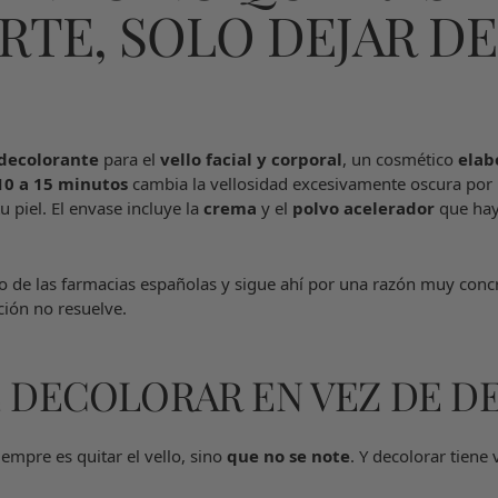
RTE, SOLO DEJAR DE
decolorante
para el
vello facial y corporal
, un cosmético
elab
10 a 15 minutos
cambia la vellosidad excesivamente oscura por
u piel. El envase incluye la
crema
y el
polvo acelerador
que hay
o de las farmacias españolas y sigue ahí por una razón muy concr
ción no resuelve.
 DECOLORAR EN VEZ DE DE
iempre es quitar el vello, sino
que no se note
. Y decolorar tiene 