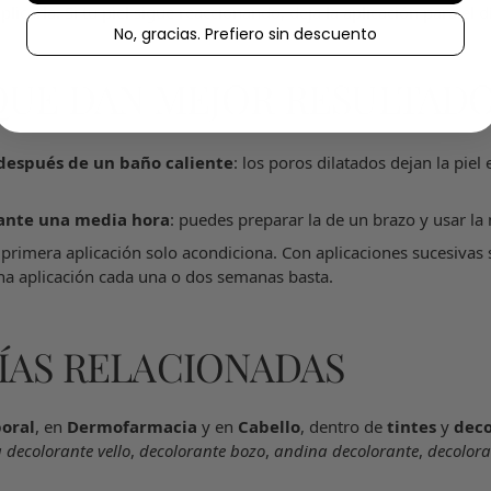
plicarla. Si tu piel sigue reaccionando, deja la aplicación para el d
No, gracias. Prefiero sin descuento
QUE DAN MEJOR RESULTAD
después de un baño caliente
: los poros dilatados dejan la pie
rante una media hora
: puedes preparar la de un brazo y usar la
a primera aplicación solo acondiciona. Con aplicaciones sucesivas 
na aplicación cada una o dos semanas basta.
ÍAS RELACIONADAS
oral
, en
Dermofarmacia
y en
Cabello
, dentro de
tintes
y
deco
 decolorante vello
,
decolorante bozo
,
andina decolorante
,
decolora