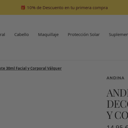
🎁 10% de Descuento en tu primera compra
ral
Cabello
Maquillaje
Protección Solar
Suplemen
e 30ml Facial y Corporal Válquer
ANDINA
AND
DEC
Y C
Precio
14,95 