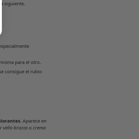
ía siguiente.
O
l especialmente
 misma para el otro.
se consigue el rubio
lorantes
. Aparece en
r vello brazos
o
crema