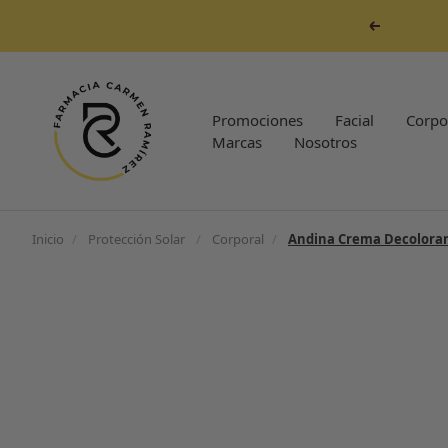
Saltar
Anterior
al
contenido
Farmacia
Carmen
Promociones
Facial
Corpo
Ramirez
Marcas
Nosotros
Inicio
/
Protección Solar
/
Corporal
/
Andina Crema Decolorant