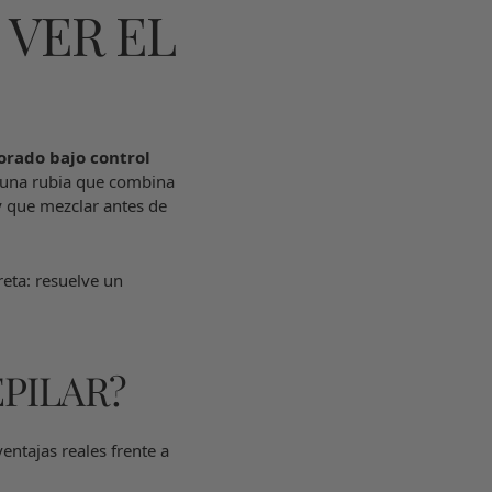
 VER EL
orado bajo control
 una rubia que combina
 que mezclar antes de
eta: resuelve un
PILAR?
ventajas reales frente a