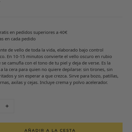
ratis en pedidos superiores a 40€
as en cada pedido
nte de vello de toda la vida, elaborado bajo control
co. En 10-15 minutos convierte el vello oscuro en rubio
 se camufla con el tono de tu piel y deja de verse. Es la
 a la cera para quien no quiere depilarse: sin tirones, sin
rritados y sin esperar a que crezca. Sirve para bozo, patillas,
rnas, axilas y cejas. Incluye crema y polvo acelerador.
er
Aumentar
d
cantidad
AÑADIR A LA CESTA