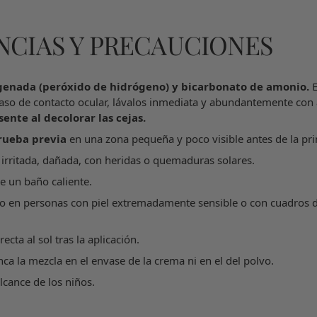
CIAS Y PRECAUCIONES
genada (peróxido de hidrógeno) y bicarbonato de amonio.
E
caso de contacto ocular, lávalos inmediata y abundantemente con
ente al decolorar las cejas.
rueba previa
en una zona pequeña y poco visible antes de la pri
l irritada, dañada, con heridas o quemaduras solares.
e un baño caliente.
so en personas con piel extremadamente sensible o con cuadros 
recta al sol tras la aplicación.
ca la mezcla en el envase de la crema ni en el del polvo.
lcance de los niños.