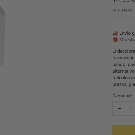
de
SKU:
344382
venta
🚚 Envío g
🎁 Muestr
El decolora
farmacéuti
pálido, que
alternativa
folículos i
brazos, pie
Cantidad:
Decrec
cantida