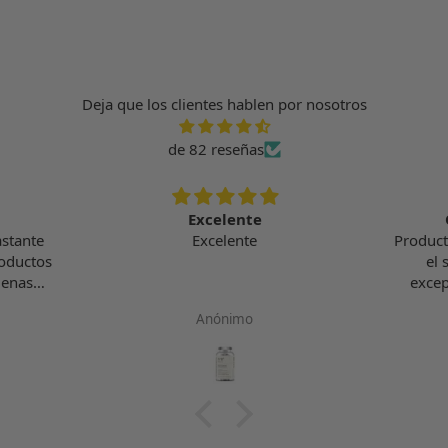
Deja que los clientes hablen por nosotros
de 82 reseñas
Excelente
astante
Excelente
Product
roductos
el 
uenas
excep
te he de
excel
Anónimo
das las
agradec
n. No se
a cara
o,