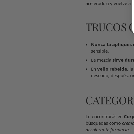
acelerador) y vuelve a a
TRUCOS 
Nunca la apliques 
sensible.
La mezcla
sirve du
En
vello rebelde
, l
deseado; después, u
CATEGOR
Lo encontrarás en
Corp
búsquedas como
crema
decolorante farmacia
.