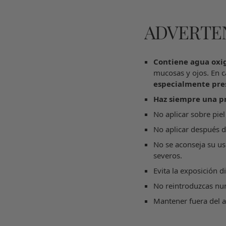
ADVERTEN
Contiene agua oxi
mucosas y ojos. En 
especialmente pres
Haz siempre una p
No aplicar sobre pie
No aplicar después d
No se aconseja su u
severos.
Evita la exposición di
No reintroduzcas nun
Mantener fuera del a