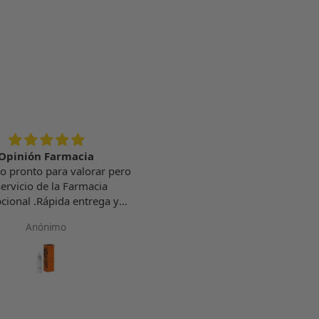
Opinión Farmacia
Producto excelente
o pronto para valorar pero
Producto excelente,cómo tod
servicio de la Farmacia
los que he probado hasta aho
cional .Rápida entrega y
de Arturo Alba.
ente packaging .Así como
Anónimo
Isabel Valverde
er las muestras aportadas
.Sin duda repetiré !
Carmen Ramírez