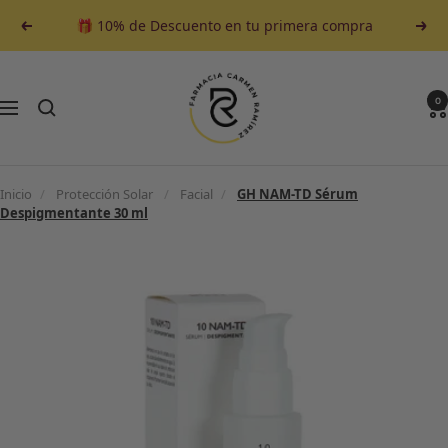
Saltar
🎁 10% de Descuento en tu primera compra
Anterior
Sigu
al
contenido
Farmacia
Carmen
0
Navegación
Ramirez
Inicio
/
Protección Solar
/
Facial
/
GH NAM-TD Sérum
Despigmentante 30 ml