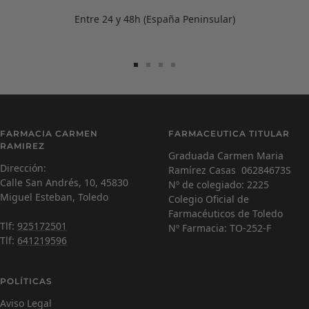
Entre 24 y 48h (España Peninsular)
Ir
Ir
Ir
Ir
a
a
a
a
la
la
la
la
diapositiva
diapositiva
diapositiva
diapositiva
Carmen Ramírez
C
1
2
3
4
FARMACIA CARMEN
FARMACEUTICA TITULAR
Farmacéutica Virtual - En línea
RAMIREZ
Graduada Carmen Maria
Dirección:
Ramírez Casas 06284673S
C
¡Hola! Soy Carmen 😊, tu farmacéutica virtual.
Calle San Andrés, 10, 45830
Nº de colegiado: 2225
¿Cómo estás hoy y en qué puedo ayudarte?
Miguel Esteban, Toledo
Colegio Oficial de
Farmacéuticos de Toledo
Tlf:
925172501
Nº Farmacia: TO-252-F
Tlf:
641219596
POLÍTICAS
Aviso Legal