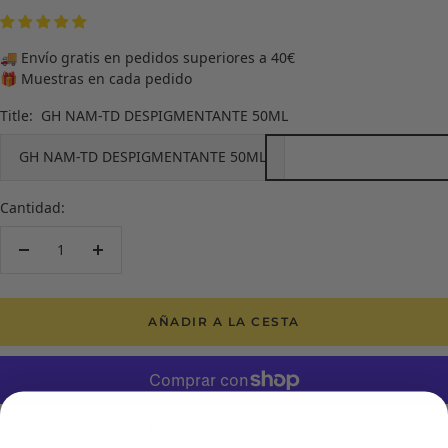
🚚 Envío gratis en pedidos superiores a 40€
🎁 Muestras en cada pedido
Title:
GH NAM-TD DESPIGMENTANTE 50ML
GH NAM-TD DESPIGMENTANTE 50ML
Cantidad:
Decrecer
Aumentar
cantidad
cantidad
AÑADIR A LA CESTA
Más opciones de pago