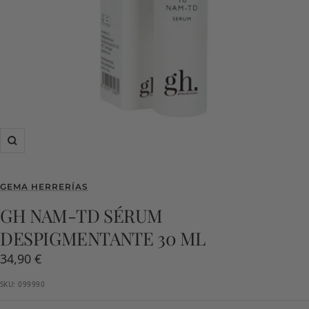
Zoom
GEMA HERRERÍAS
GH NAM-TD SÉRUM
DESPIGMENTANTE 30 ML
Precio
34,90 €
de
SKU:
099990
venta