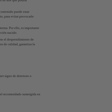
o de aire que podría
 contenido puede estar
to, para evitar provocarle
terna. Por ello, es importante
recién nacido.
rse el desprendimiento de
os de calidad, garantiza la
mer signo de deterioro o
o del recomendado sumergida en