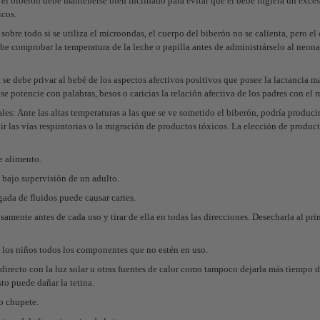
 el biberón debe mantenerse bien inclinado para evitar que el bebé ingiera un exces
icos.
obre todo si se utiliza el microondas, el cuerpo del biberón no se calienta, pero el
be comprobar la temperatura de la leche o papilla antes de administrárselo al neona
se debe privar al bebé de los aspectos afectivos positivos que posee la lactancia ma
se potencie con palabras, besos o caricias la relación afectiva de los padres con el 
es: Ante las altas temperaturas a las que se ve sometido el biberón, podría produci
ir las vías respiratorias o la migración de productos tóxicos. La elección de product
e alimento.
 bajo supervisión de un adulto.
ada de fluidos puede causar caries.
samente antes de cada uso y tirar de ella en todas las direcciones. Desecharla al pri
 los niños todos los componentes que no estén en uso.
o directo con la luz solar u otras fuentes de calor como tampoco dejarla más tiemp
sto puede dañar la tetina.
o chupete.