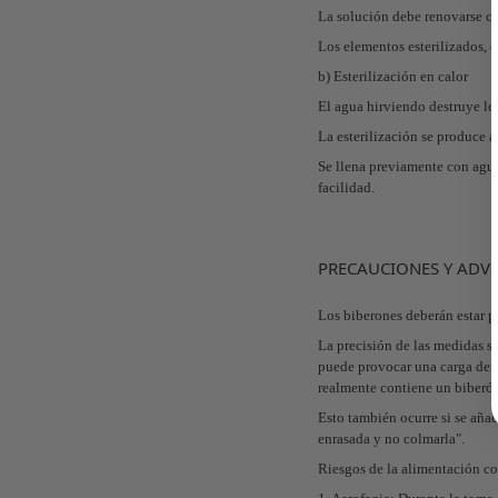
La solución debe renovarse ca
Los elementos esterilizados, d
b) Esterilización en calor
El agua hirviendo destruye l
La esterilización se produce 
Se llena previamente con agua
facilidad.
PRECAUCIONES Y ADV
Los biberones deberán estar p
La precisión de las medidas s
puede provocar una carga dema
realmente contiene un biberón
Esto también ocurre si se añ
enrasada y no colmarla".
Riesgos de la alimentación co