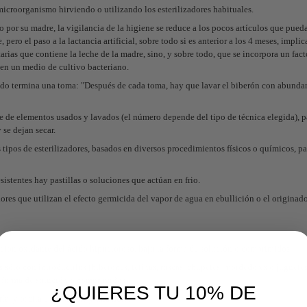
microorganismo hirviendo o utilizando los esterilizadores habituales.
 por su madre, la vigilancia de la higiene se reduce a los pocos artículos que pueda
 pero el paso a la lactancia artificial, sobre todo si es anterior a los 4 meses, implic
arias que contiene la leche de la madre, sino, y sobre todo, que se incorpora un fact
 en un medio de cultivo bacteriano.
do termina una toma: "Después de cada toma, hay que lavar el biberón con abundan
 de elementos usados y lavados (el número depende del tipo de técnica elegida), pa
 se dejan secar.
 tipos de esterilizadores, basados en diversos procedimientos físicos o químicos, pa
sistentes hay pastillas o soluciones que actúan en frio.
dores que utilizan el efecto germicida del vapor de agua en ebullición o el originado
ción oxidante del ácido hipocloroso, bajo la forma de solución o comprimidos
los sólo con introducirlos (biberones, tetinas, roscas, chupetes, mordedores o juguet
 forma de solución o comprimidos).
¿QUIERES TU 10% DE
ría, y oscila entre media y una hora.