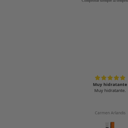
Comprobar siempre la temperat
Sin duda volveré a comprar
Muy hidratante
Sin duda volveré a
Muy hidratante.
comprar,rápidos y muy bien
envuelto.
Sergio Mora fernandez
Carmen Arlandis