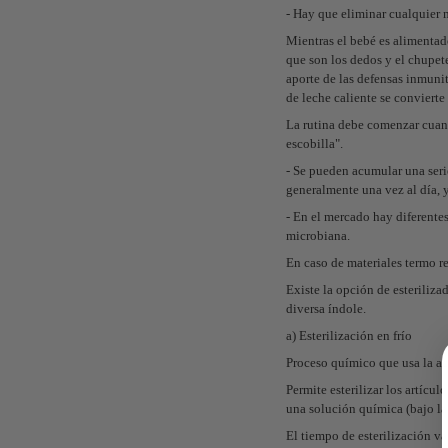
- Hay que eliminar cualquier 
Mientras el bebé es alimentado
que son los dedos y el chupete,
aporte de las defensas inmunit
de leche caliente se convierte
La rutina debe comenzar cuan
escobilla".
- Se pueden acumular una serie
generalmente una vez al día, y
- En el mercado hay diferentes
microbiana.
En caso de materiales termo re
Existe la opción de esteriliza
diversa índole.
a) Esterilización en frío
Proceso químico que usa la ac
Permite esterilizar los artícu
una solución química (bajo la
El tiempo de esterilización va