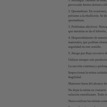
1. Aerofagia: Durante la toma,
provocarle fuertes dolores cól
2. Quemaduras: En ocasiones, s
próximo a la ebullición. Se de
quemaduras.
3. Problemas afectivos: Nunca 
que mientras se da el biberón, 
4. Desprendimiento de material
materiales, que podrían obstru
seguridad en este sentido.
5. Ahogo por flujo excesivo d
Utilizar siempre este producto
La succión continua y prolong
Inspeccionar la tetina cuidado
fragilidad.
Mantener fuera del alcance de
No dejar la tetina en contact
solución esterilizante. Todo e
Nunca utilizar las tetinas com