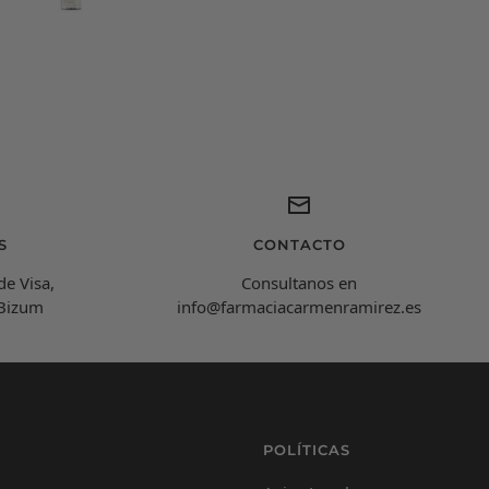
Carmen Ramírez
C
Farmacéutica Virtual - En línea
C
¡Hola! Soy Carmen 😊, tu farmacéutica virtual.
¿Cómo estás hoy y en qué puedo ayudarte?
S
CONTACTO
de Visa,
Consultanos en
 Bizum
info@farmaciacarmenramirez.es
POLÍTICAS