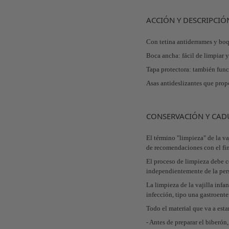
ACCIÓN Y DESCRIPCIÓ
Con tetina antiderrames y boqu
Boca ancha: fácil de limpiar y 
Tapa protectora: también func
Asas antideslizantes que prop
CONSERVACIÓN Y CAD
El término "limpieza" de la va
de recomendaciones con el fin 
El proceso de limpieza debe c
independientemente de la perso
La limpieza de la vajilla infa
infección, tipo una gastroente
Todo el material que va a est
- Antes de preparar el biberón