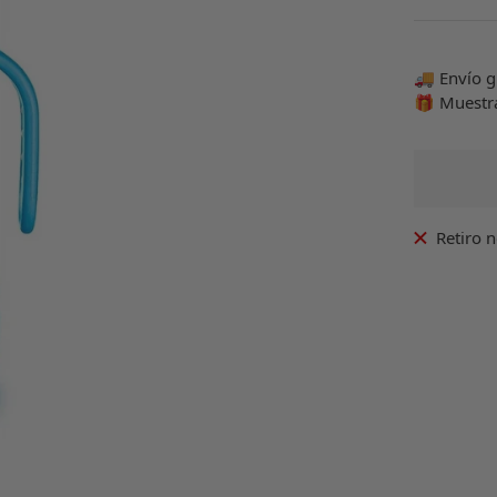
venta
🚚 Envío g
🎁 Muestr
Retiro 