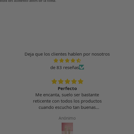
ura del alimento antes de la toma.
Deja que los clientes hablen por nosotros
de 83 reseñas
Perfecto
Me encanta, suelo ser bastante
reticente con todos los productos
cuando escucho tan buenas
valoraciones, pero con este he de
Anónimo
decir que son ciertas todas las
bondades que le atribuyen. No se
explicar cómo me veo la cara