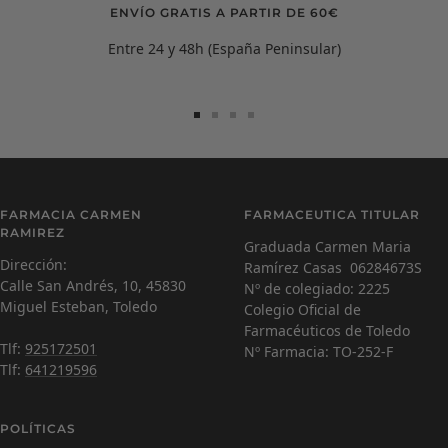
ENVÍO GRATIS A PARTIR DE 60€
Entre 24 y 48h (España Peninsular)
Ir
Ir
Ir
Ir
a
a
a
a
la
la
la
la
diapositiva
diapositiva
diapositiva
diapositiva
Carmen Ramírez
C
1
2
3
4
FARMACIA CARMEN
FARMACEUTICA TITULAR
Farmacéutica Virtual - En línea
RAMIREZ
Graduada Carmen Maria
Dirección:
Ramírez Casas 06284673S
C
¡Hola! Soy Carmen 😊, tu farmacéutica virtual.
Calle San Andrés, 10, 45830
Nº de colegiado: 2225
¿Cómo estás hoy y en qué puedo ayudarte?
Miguel Esteban, Toledo
Colegio Oficial de
Farmacéuticos de Toledo
Tlf:
925172501
Nº Farmacia: TO-252-F
Tlf:
641219596
POLÍTICAS