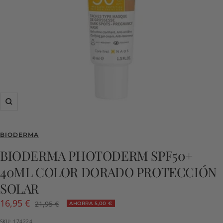
Zoom
BIODERMA
BIODERMA PHOTODERM SPF50+
40ML COLOR DORADO PROTECCIÓN
SOLAR
Precio
16,95 €
Precio
21,95 €
AHORRA 5,00 €
normal
de
SKU:
174224