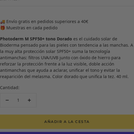
venta
🚚 Envío gratis en pedidos superiores a 40€
🎁 Muestras en cada pedido
Photoderm M SPF50+ tono Dorado
es el cuidado solar de
Bioderma pensado para las pieles con tendencia a las manchas. A
la muy alta protección solar SPF50+ suma la tecnología
antimanchas: filtros UVA/UVB junto con óxido de hierro para
reforzar la protección frente a la luz visible, doble acción
antimanchas que ayuda a aclarar, unificar el tono y evitar la
reaparición del melasma. Color dorado que unifica la tez. 40 ml.
Cantidad:
Decrecer
Aumentar
cantidad
cantidad
AÑADIR A LA CESTA