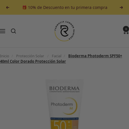
Saltar
🎁 10% de Descuento en tu primera compra
Anterior
Sigu
al
contenido
Farmacia
Carmen
0
Navegación
Ramirez
Inicio
/
Protección Solar
/
Facial
/
Bioderma Photoderm SPF50+
40ml Color Dorado Protección Solar