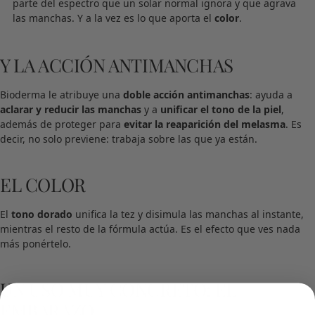
parte del espectro que un solar normal ignora y que agrava
las manchas. Y a la vez es lo que aporta el
color
.
Y LA ACCIÓN ANTIMANCHAS
Bioderma le atribuye una
doble acción antimanchas
: ayuda a
aclarar y reducir las manchas
y a
unificar el tono de la piel
,
además de proteger para
evitar la reaparición del melasma
. Es
decir, no solo previene: trabaja sobre las que ya están.
EL COLOR
El
tono dorado
unifica la tez y disimula las manchas al instante,
mientras el resto de la fórmula actúa. Es el efecto que ves nada
más ponértelo.
UN USO MUY CONCRETO: EL
EMBARAZO