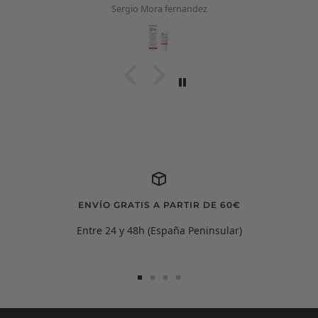
Sergio Mora fernandez
ENVÍO GRATIS A PARTIR DE 60€
Entre 24 y 48h (España Peninsular)
Ir
Ir
Ir
Ir
a
a
a
a
la
la
la
la