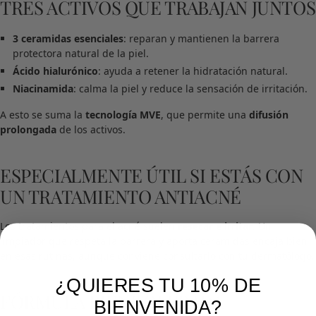
TRES ACTIVOS QUE TRABAJAN JUNTOS
3 ceramidas esenciales
: reparan y mantienen la barrera
protectora natural de la piel.
Ácido hialurónico
: ayuda a retener la hidratación natural.
Niacinamida
: calma la piel y reduce la sensación de irritación.
A esto se suma la
tecnología MVE
, que permite una
difusión
prolongada
de los activos.
ESPECIALMENTE ÚTIL SI ESTÁS CON
UN TRATAMIENTO ANTIACNÉ
Los tratamientos para el acné suelen
resecar e irritar
. Un
limpiador que respeta la barrera y aporta ceramidas encaja bien
en esas rutinas, aunque conviene consultarlo con tu dermatólogo.
¿QUIERES TU 10% DE
FÓRMULA BIEN TOLERADA
BIENVENIDA?