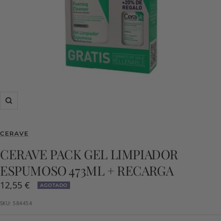
Zoom
CERAVE
CERAVE PACK GEL LIMPIADOR
ESPUMOSO 473ML + RECARGA
Precio
12,55 €
AGOTADO
de
SKU:
584454
venta