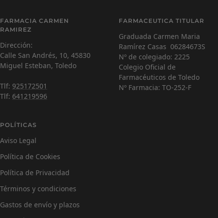
diapositiva
diapositiva
diapositiva
diapositiva
Carmen Ramírez
C
1
2
3
4
FARMACIA CARMEN
FARMACEUTICA TITULAR
Farmacéutica Virtual - En línea
RAMIREZ
Graduada Carmen Maria
Dirección:
Ramírez Casas 06284673S
C
¡Hola! Soy Carmen 😊, tu farmacéutica virtual.
Calle San Andrés, 10, 45830
Nº de colegiado: 2225
¿Cómo estás hoy y en qué puedo ayudarte?
Miguel Esteban, Toledo
Colegio Oficial de
Farmacéuticos de Toledo
Tlf:
925172501
Nº Farmacia: TO-252-F
Tlf:
641219596
POLÍTICAS
Aviso Legal
Política de Cookies
Política de Privacidad
Términos y condiciones
Gastos de envío y plazos