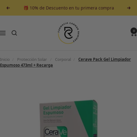
Saltar
🎁 10% de Descuento en tu primera compra
Anterior
Sigu
al
contenido
Farmacia
Carmen
0
Navegación
Ramirez
Inicio
/
Protección Solar
/
Corporal
/
Cerave Pack Gel Limpiador
Espumoso 473ml + Recarga