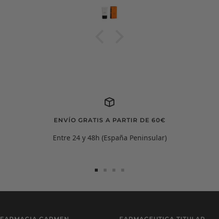
ENVÍO GRATIS A PARTIR DE 60€
Entre 24 y 48h (España Peninsular)
Ir
Ir
Ir
Ir
a
a
a
a
la
la
la
la
diapositiva
diapositiva
diapositiva
diapositiva
Carmen Ramírez
C
1
2
3
4
FARMACIA CARMEN
FARMACEUTICA TITULAR