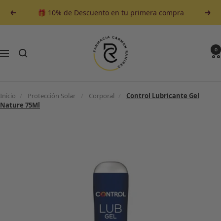
Saltar
🎁 10% de Descuento en tu primera compra
Anterior
Sigu
al
contenido
Farmacia
Carmen
0
Navegación
Ramirez
Inicio
/
Protección Solar
/
Corporal
/
Control Lubricante Gel
Nature 75Ml