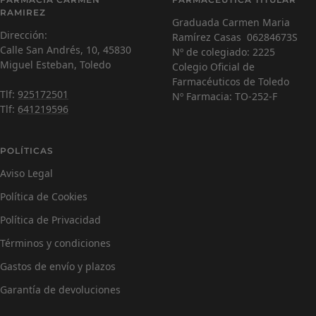
Farmacéutica Virtual - En línea
RAMIREZ
Graduada Carmen Maria
Dirección:
Ramírez Casas 06284673S
C
¡Hola! Soy Carmen 😊, tu farmacéutica virtual.
Calle San Andrés, 10, 45830
Nº de colegiado: 2225
¿Cómo estás hoy y en qué puedo ayudarte?
Miguel Esteban, Toledo
Colegio Oficial de
Farmacéuticos de Toledo
Tlf:
925172501
Nº Farmacia: TO-252-F
Tlf:
641219596
POLÍTICAS
Aviso Legal
Política de Cookies
Política de Privacidad
Términos y condiciones
Gastos de envío y plazos
Garantía de devoluciones