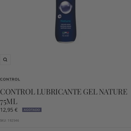
Zoom
CONTROL
CONTROL LUBRICANTE GEL NATURE
75ML
Precio
12,95 €
AGOTADO
de
SKU:
192546
venta