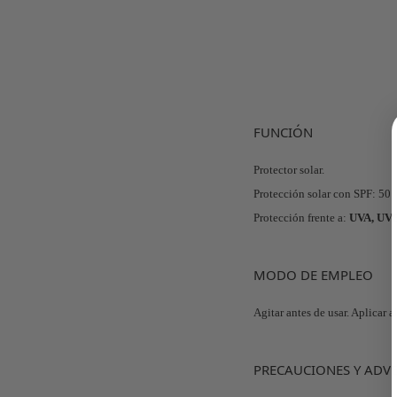
FUNCIÓN
Protector solar.
Protección solar con SPF: 50
Protección frente a:
UVA, UVB
MODO DE EMPLEO
Agitar antes de usar. Aplicar
PRECAUCIONES Y ADV