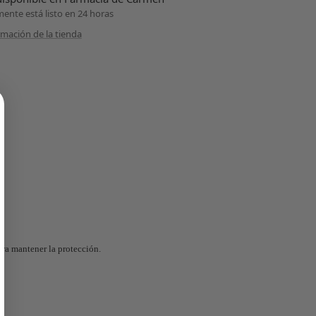
nte está listo en 24 horas
rmación de la tienda
ara mantener la protección.