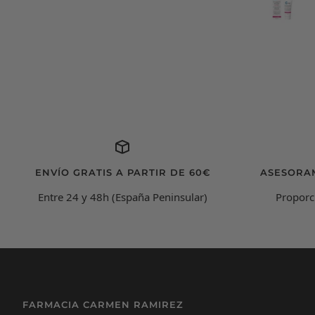
n que enviáis y empaquetáis los
oductos, gracias por contestar
rápido a cualquier duda .
Recomendado 100x100.
ENVÍO GRATIS A PARTIR DE 60€
ASESORA
Entre 24 y 48h (España Peninsular)
Proporc
FARMACIA CARMEN RAMIREZ