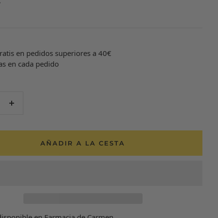
ratis en pedidos superiores a 40€
as en cada pedido
er
Aumentar
d
cantidad
AÑADIR A LA CESTA
disponible en Farmacia de Carmen