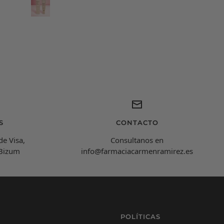
car cómo me veo la cara
uando me lo aplico,
espectacualar!
Carmen Ramírez
C
Farmacéutica Virtual - En línea
C
¡Hola! Soy Carmen 😊, tu farmacéutica virtual.
¿Cómo estás hoy y en qué puedo ayudarte?
S
CONTACTO
de Visa,
Consultanos en
 Bizum
info@farmaciacarmenramirez.es
POLÍTICAS