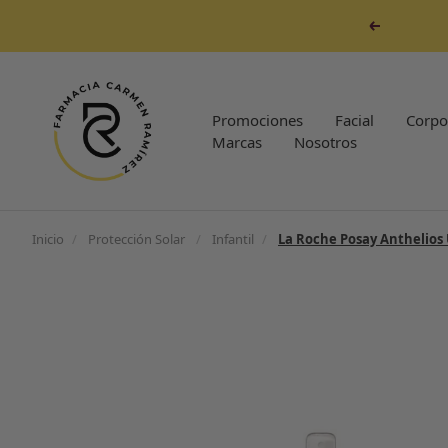
Saltar
Anterior
al
contenido
Farmacia
Carmen
Promociones
Facial
Corpo
Ramirez
Marcas
Nosotros
Inicio
/
Protección Solar
/
Infantil
/
La Roche Posay Anthelios