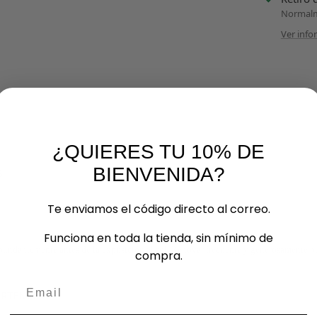
Normalme
Ver info
¿QUIERES TU 10% DE
BIENVENIDA?
.
Te enviamos el código directo al correo.
Funciona en toda la tienda, sin mínimo de
 abundantemente antes de la exposición al sol. Renovar frecuente y generosamente p
compra.
Email
ERTENCIAS