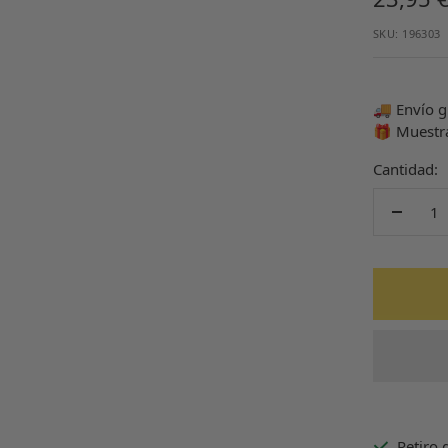
de
SKU:
196303
venta
🚚 Envío g
🎁 Muestr
Cantidad:
Decrec
cantida
Retiro 