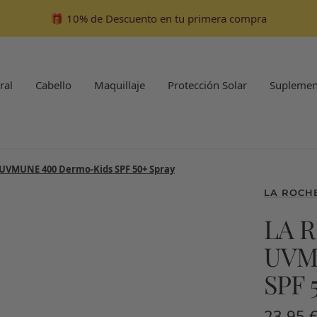
🎁 10% de Descuento en tu primera compra
ral
Cabello
Maquillaje
Protección Solar
Suplemen
 UVMUNE 400 Dermo-Kids SPF 50+ Spray
LA ROCH
LA 
UVM
SPF 
Precio
23,95 