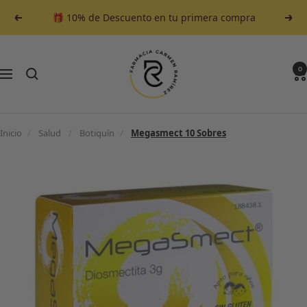
Saltar
🎁 10% de Descuento en tu primera compra
Anterior
Sigu
al
contenido
Farmacia
Carmen
0
Navegación
Ramirez
Inicio
/
Salud
/
Botiquín
/
Megasmect 10 Sobres