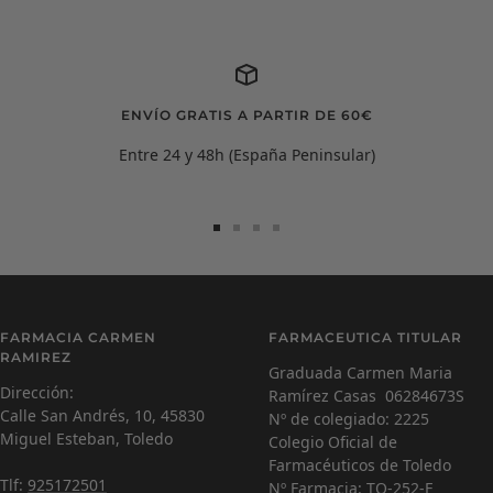
ENVÍO GRATIS A PARTIR DE 60€
Entre 24 y 48h (España Peninsular)
Ir
Ir
Ir
Ir
a
a
a
a
la
la
la
la
diapositiva
diapositiva
diapositiva
diapositiva
Carmen Ramírez
C
1
2
3
4
FARMACIA CARMEN
FARMACEUTICA TITULAR
Farmacéutica Virtual - En línea
RAMIREZ
Graduada Carmen Maria
Dirección:
Ramírez Casas 06284673S
C
¡Hola! Soy Carmen 😊, tu farmacéutica virtual.
Calle San Andrés, 10, 45830
Nº de colegiado: 2225
¿Cómo estás hoy y en qué puedo ayudarte?
Miguel Esteban, Toledo
Colegio Oficial de
Farmacéuticos de Toledo
Tlf:
925172501
Nº Farmacia: TO-252-F