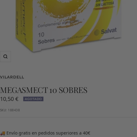
Zoom
VILARDELL
MEGASMECT 10 SOBRES
Precio
10,50 €
AGOTADO
de
SKU:
188438
venta
🚚 Envío gratis en pedidos superiores a 40€