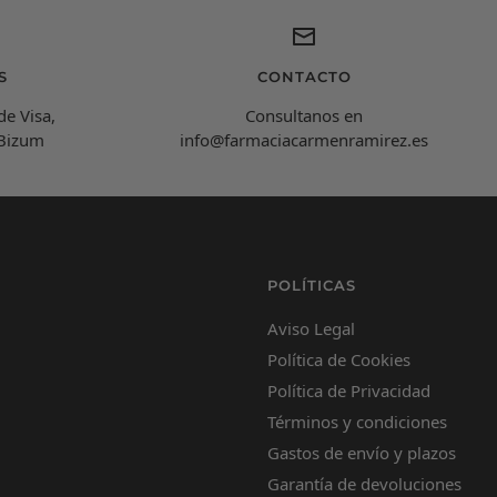
C
¡Hola! Soy Carmen 😊, tu farmacéutica virtual.
¿Cómo estás hoy y en qué puedo ayudarte?
S
CONTACTO
de Visa,
Consultanos en
 Bizum
info@farmaciacarmenramirez.es
POLÍTICAS
Aviso Legal
Política de Cookies
Política de Privacidad
Términos y condiciones
Gastos de envío y plazos
Garantía de devoluciones