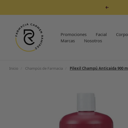
Saltar
Anterior
al
contenido
Farmacia
Carmen
Promociones
Facial
Corpo
Ramirez
Marcas
Nosotros
Inicio
/
Champús de Farmacia
/
Pilexil Champú Anticaida 900 m