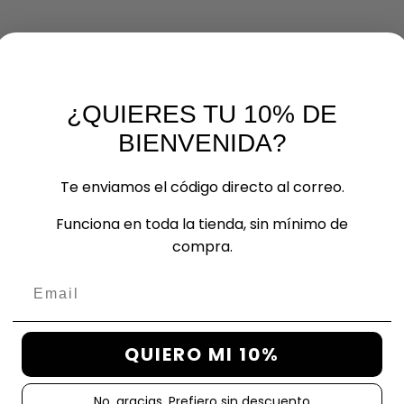
cia a la caída. Frena la caída del cabello y estimula el crecimiento capilar.
¿QUIERES TU 10% DE
BIENVENIDA?
o y friccionar con suavidad el cuero cabelludo hasta formar espuma. Aclarar y repeti
Te enviamos el código directo al correo.
ante 2-3 minutos.
Funciona en toda la tienda, sin mínimo de
compra.
ERTENCIAS
Email
jos aclarar inmediatamente y abundantemente con agua. Agitar antes de usar.
QUIERO MI 10%
No, gracias. Prefiero sin descuento