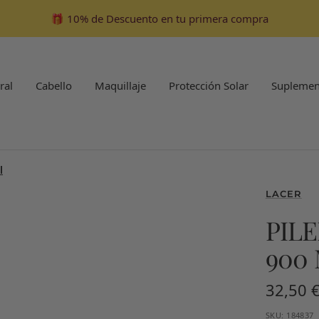
🎁 10% de Descuento en tu primera compra
ral
Cabello
Maquillaje
Protección Solar
Suplemen
l
LACER
PIL
900
Precio
32,50 
de
SKU:
184837