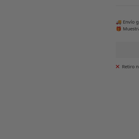
venta
🚚 Envío g
🎁 Muestr
Retiro 