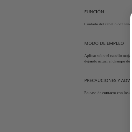
FUNCIÓN
Cuidado del cabello con tenden
MODO DE EMPLEO
Aplicar sobre el cabello mojad
dejando actuar el champú dur
PRECAUCIONES Y ADV
En caso de contacto con los o