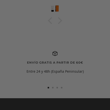
ENVÍO GRATIS A PARTIR DE 60€
Entre 24 y 48h (España Peninsular)
Ir
Ir
Ir
Ir
a
a
a
a
la
la
la
la
diapositiva
diapositiva
diapositiva
diapositiva
Carmen Ramírez
C