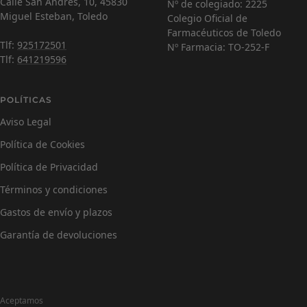
Calle San Andrés, 10, 45830
Nº de colegiado: 2225
¿Cómo estás hoy y en qué puedo ayudarte?
Miguel Esteban, Toledo
Colegio Oficial de
Farmacéuticos de Toledo
Tlf:
925172501
Nº Farmacia: TO-252-F
Tlf:
641219596
POLÍTICAS
Aviso Legal
Política de Cookies
Política de Privacidad
Términos y condiciones
Gastos de envío y plazos
Garantía de devoluciones
Aceptamos