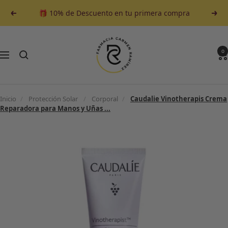
Saltar
🎁 10% de Descuento en tu primera compra
Anterior
Sigu
al
contenido
Farmacia
Carmen
0
Navegación
Ramirez
Inicio
/
Protección Solar
/
Corporal
/
Caudalie Vinotherapis Crema
Reparadora para Manos y Uñas ...