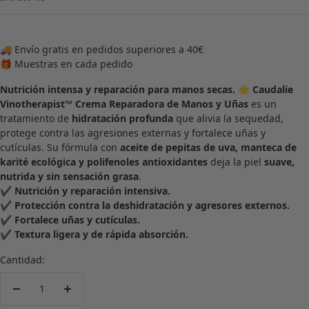
venta
🚚 Envío gratis en pedidos superiores a 40€
🎁 Muestras en cada pedido
Nutrición intensa y reparación para manos secas.
🌟
Caudalie
Vinotherapist™ Crema Reparadora de Manos y Uñas
es un
tratamiento de
hidratación profunda
que alivia la sequedad,
protege contra las agresiones externas y fortalece uñas y
cutículas. Su fórmula con
aceite de pepitas de uva, manteca de
karité ecológica y polifenoles antioxidantes
deja la piel
suave,
nutrida y sin sensación grasa
.
✔
Nutrición y reparación intensiva.
✔
Protección contra la deshidratación y agresores externos.
✔
Fortalece uñas y cutículas.
✔
Textura ligera y de rápida absorción.
Cantidad:
Decrecer
Aumentar