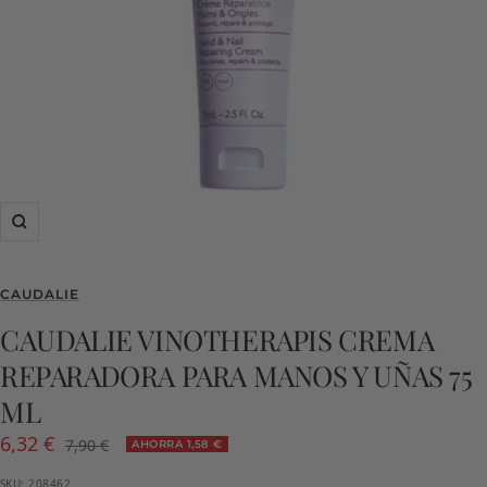
Zoom
CAUDALIE
CAUDALIE VINOTHERAPIS CREMA
REPARADORA PARA MANOS Y UÑAS 75
ML
Precio
6,32 €
Precio
7,90 €
AHORRA 1,58 €
normal
de
SKU:
208462