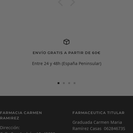
ENVÍO GRATIS A PARTIR DE 60€
Entre 24 y 48h (España Peninsular)
Ir
Ir
Ir
Ir
a
a
a
a
la
la
la
la
diapositiva
diapositiva
diapositiva
diapositiva
Carmen Ramírez
C
1
2
3
4
FARMACIA CARMEN
FARMACEUTICA TITULAR
Farmacéutica Virtual - En línea
RAMIREZ
Graduada Carmen Maria
Dirección:
Ramírez Casas 06284673S
C
¡Hola! Soy Carmen 😊, tu farmacéutica virtual.